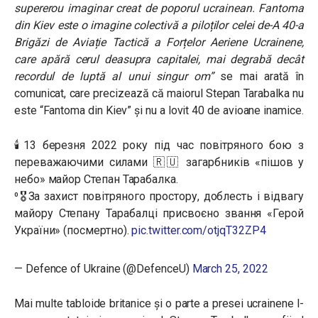
supererou imaginar creat de poporul ucrainean. Fantoma
din Kiev este o imagine colectivă a piloților celei de-A 40-a
Brigăzi de Aviație Tactică a Forțelor Aeriene Ucrainene,
care apără cerul deasupra capitalei, mai degrabă decât
recordul de luptă al unui singur om”
se mai arată în
comunicat, care precizează că maiorul Stepan Tarabalka nu
este “Fantoma din Kiev” și nu a lovit 40 de avioane inamice.
🕯13 березня 2022 року під час повітряного бою з
переважаючими силами 🇷🇺 загарбників «пішов у
небо» майор Степан Тарабалка.
⁰🎖За захист повітряного простору, доблесть і відвагу
майору Степану Тарабалці присвоєно звання «Герой
України» (посмертно).
pic.twitter.com/otjqT32ZP4
— Defence of Ukraine (@DefenceU)
March 25, 2022
Mai multe tabloide britanice și o parte a presei ucrainene l-