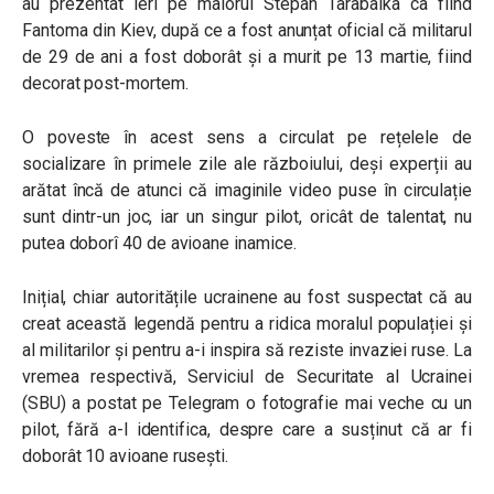
au prezentat ieri pe maiorul Stepan Tarabalka ca fiind
Fantoma din Kiev, după ce a fost anunțat oficial că militarul
de 29 de ani a fost doborât și a murit pe 13 martie, fiind
decorat post-mortem.
O poveste în acest sens a circulat pe rețelele de
socializare în primele zile ale războiului, deși experții au
arătat încă de atunci că imaginile video puse în circulație
sunt dintr-un joc, iar un singur pilot, oricât de talentat, nu
putea doborî 40 de avioane inamice.
Inițial, chiar autoritățile ucrainene au fost suspectat că au
creat această legendă pentru a ridica moralul populației și
al militarilor și pentru a-i inspira să reziste invaziei ruse. La
vremea respectivă, Serviciul de Securitate al Ucrainei
(SBU) a postat pe Telegram o fotografie mai veche cu un
pilot, fără a-l identifica, despre care a susținut că ar fi
doborât 10 avioane rusești.