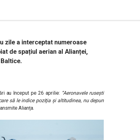
u zile a interceptat numeroase
at de spațiul aerian al Alianței,
Baltice.
ri au început pe 26 aprilie:
“A
eronavele ruseşti
re să le indice poziţia şi altitudinea, nu depun
ansmite Alianța.