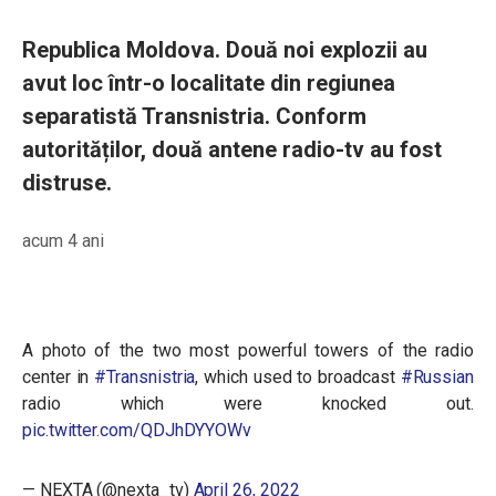
Republica Moldova. Două noi explozii au
avut loc într-o localitate din regiunea
separatistă Transnistria. Conform
autorităților, două antene radio-tv au fost
distruse.
acum 4 ani
A photo of the two most powerful towers of the radio
center in
#Transnistria
, which used to broadcast
#Russian
radio which were knocked out.
pic.twitter.com/QDJhDYYOWv
— NEXTA (@nexta_tv)
April 26, 2022