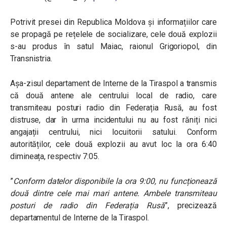
Potrivit presei din Republica Moldova și informațiilor care
se propagă pe rețelele de socializare, cele două explozii
s-au produs în satul Maiac, raionul Grigoriopol, din
Transnistria.
Așa-zisul departament de Interne de la Tiraspol a transmis
că două antene ale centrului local de radio, care
transmiteau posturi radio din Federația Rusă, au fost
distruse, dar în urma incidentului nu au fost răniți nici
angajații centrului, nici locuitorii satului. Conform
autorităților, cele două explozii au avut loc la ora 6:40
dimineața, respectiv 7:05.
”
Conform datelor disponibile la ora 9:00, nu funcționează
două dintre cele mai mari antene. Ambele transmiteau
posturi de radio din Federația Rusă
”, precizează
departamentul de Interne de la Tiraspol.