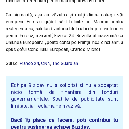
fiind un “referendum pentru sau împotriva Europei”.
Cu siguranță, așa au văzut-o și mulți dintre colegii săi
europeni. Ei s-au grăbit să-l felicite pe Macron pentru
realegerea sa, salutând victoria titularului drept o victorie și
pentru Europa, mai arat[ France 24. Rezultatul înseamnă că
Uniunea Europeană „poate conta pe Franța încă cinci ani”, a
spus șeful Consiliului European, Charles Michel.
Surse:
France 24
,
CNN
,
The Guardian
Echipa Biziday nu a solicitat și nu a acceptat
nicio formă de finanțare din fonduri
guvernamentale. Spațiile de publicitate sunt
limitate, iar reclama neinvazivă.
Dacă îți place ce facem, poți contribui tu
pentru susținerea echipei Biziday.