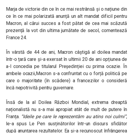
Marja de victorie din ce în ce mai restrânsă și o națiune din
ce în ce mai polarizată anunță un alt mandat dificil pentru
Macron, al cărui succes a fost pătat de cea mai scăzută
prezență la vot din ultima jumătate de secol, comentează
France 24.
În vârstă de 44 de ani, Macron câștigă al doilea mandat
într-o țară care și-a exersat în ultimii 20 de ani opțiunea de
a-l concedia pe titularul Președinției cu prima ocazie. În
ambele ocazii,Macron s-a confruntat cu o forță politică pe
care o majoritate (în scădere) a francezilor o consideră
încă nepotrivită pentru guvernare.
Însă de la al Doilea Război Mondial, extrema dreaptă
naționalistă nu s-a mai apropiat atât de mult de putere în
Franța.
“Ideile pe care le reprezentăm au ​​atins noi culmi”
,
le-a spus Le Pen susținătorilor într-un discurs sfidător
după anunțarea rezultatelor. Ea și-a recunoscut înfrângerea