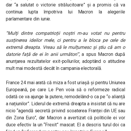
dar “a salutat o victorie strălucitoare” și a promis că va
continua lupta împotriva lui Macron la alegerile
parlamentare din iunie.
“Mulți dintre compatrioții noștri m-au votat nu pentru
susținerea ideilor mele, ci pentru a le bloca pe cele de
extremă dreapta. Vreau să le mulțumesc și știu că am o
datorie față de ei în anii următori”
, a spus Macron după
anunțarea rezultatelor exit-pollurilor, adoptând o atitudine
mult mai modestă decât în campania electorală.
France 24 mai arată că miza a fost uriașă și pentru Uniunea
Europeană, pe care Le Pen voia să o reformeze radical
odată ce va ajunge la putere, remodelând-o ca pe “o alianță
a națiunilor”. Liderul de extremă dreapta a insistat că nu are
nicio “agendă secretă privind scoaterea Franței din UE sau
din Zona Euro”, dar Macron a avertizat că politicile ei vor
duce efectiv la un “Frexit” mascat. El a descris turul doi ca