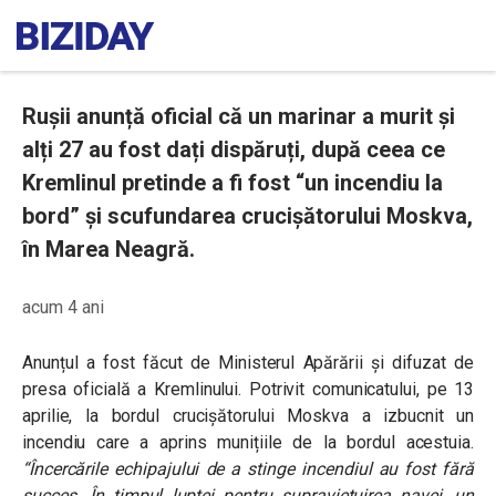
Rușii anunță oficial că un marinar a murit și
alți 27 au fost dați dispăruți, după ceea ce
Kremlinul pretinde a fi fost “un incendiu la
bord” și scufundarea crucișătorului Moskva,
în Marea Neagră.
acum 4 ani
Anunțul a fost făcut de Ministerul Apărării și difuzat de
presa oficială a Kremlinului. Potrivit comunicatului, pe 13
aprilie, la bordul crucișătorului Moskva a izbucnit un
incendiu care a aprins munițiile de la bordul acestuia.
“Încercările echipajului de a stinge incendiul au fost fără
succes. În timpul luptei pentru supraviețuirea navei, un