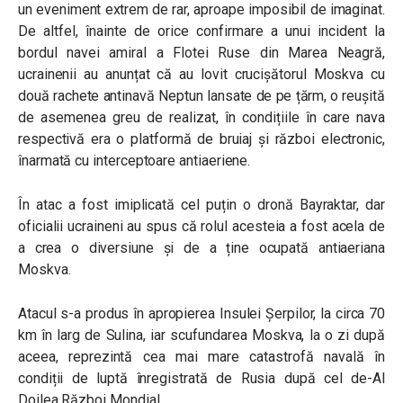
un eveniment extrem de rar, aproape imposibil de imaginat.
De altfel, înainte de orice confirmare a unui incident la
bordul navei amiral a Flotei Ruse din Marea Neagră,
ucrainenii au anunțat că au lovit crucișătorul Moskva cu
două rachete antinavă Neptun lansate de pe țărm, o reușită
de asemenea greu de realizat, în condițiile în care nava
respectivă era o platformă de bruiaj și război electronic,
înarmată cu interceptoare antiaeriene.
În atac a fost imiplicată cel puțin o dronă Bayraktar, dar
oficialii ucraineni au spus că rolul acesteia a fost acela de
a crea o diversiune și de a ține ocupată antiaeriana
Moskva.
Atacul s-a produs în apropierea Insulei Șerpilor, la circa 70
km în larg de Sulina, iar scufundarea Moskva, la o zi după
aceea, reprezintă cea mai mare catastrofă navală în
condiții de luptă înregistrată de Rusia după cel de-Al
Doilea Război Mondial.