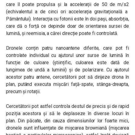
care îl poate propulsa și la accelerații de 50 de m/s
2
(echivalentul a de cinci ori accelerația gravitațională a
Pământului). Interacția cu fotonii este în doi pași, absorbția,
care dă o forță ce depinde doar de orientarea sursei de
lumină, și reemisia, a cărei direcție poate fi controlată.
Dronele conțin patru nanoantene diferite, care pot fi
controlate individual cu ajutorul unor surse de lumină în
funcție de culoare (științific, culoarea este dată de
lungimea de undă a luminii) și de polarizare. Cu ajutorul
acestor patru antene, cercetătorii pot să dirijeze drona în
plan, putând executa mișcări față-spate, stânga-dreapta,
precum și rotații.
Cercetătorii pot astfel controla destul de precis și de rapid
poziția acestora și să le deplaseze în diverse locuri în
plan. Din păcate, din cauza dimensiunilor lor foarte mici,
dronele sunt influențate de mișcarea browniană (mișcarea