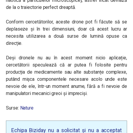
haotică a particulelor microscopice), astfel încât deviază
de la o traiectorie perfect dreaptă.
Conform cercetătorilor, aceste drone pot fi făcute să se
deplaseze și în trei dimensiuni, doar că acest lucru ar
necesita utilizarea a două surse de lumină opuse ca
direcție.
Deși dronele nu au în acest moment nicio aplicație,
cercetătorii speculează că ar putea fi folosite pentru
producția de medicamente sau alte substanțe complexe,
putând mișca componentele necesare acolo unde este
nevoie de ele, într-un moment anume, fără a fi nevoie de
manipulatori mecanici greoi și impreciși.
Surse:
Nature
Echipa Biziday nu a solicitat și nu a acceptat