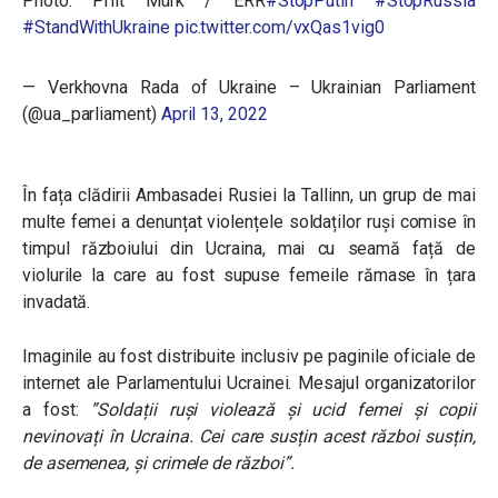
Photo: Priit Mürk / ERR
#StopPutin
#StopRussia
#StandWithUkraine
pic.twitter.com/vxQas1vig0
— Verkhovna Rada of Ukraine – Ukrainian Parliament
(@ua_parliament)
April 13, 2022
În fața clădirii Ambasadei Rusiei la Tallinn, un grup de mai
multe femei a denunțat violențele soldaților ruși comise în
timpul războiului din Ucraina, mai cu seamă față de
violurile la care au fost supuse femeile rămase în țara
invadată.
Imaginile au fost distribuite inclusiv pe paginile oficiale de
internet ale Parlamentului Ucrainei. Mesajul organizatorilor
a fost:
”Soldații ruși violează și ucid femei și copii
nevinovați în Ucraina. Cei care susțin acest război susțin,
de asemenea, și crimele de război”.