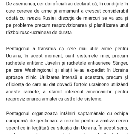
De asemenea, cei doi oficiali au declarat că, în condițiile în
care cererea de arme și armament a crescut considerabil
odată cu invazia Rusiei, discuția de miercuri se va axa și
pe probleme precum reaprovizionarea și planificarea unui
război ruso-ucrainean de durată.
Pentagonul a transmis că cele mai utile arme pentru
Ucraina, în acest moment, sunt sistemele mici, precum
rachetele antitanc Javelin și rachetele antiaeriene Stinger,
pe care Washingtonul și aliații le-au expediat în Ucraina
aproape zilnic. Utilizarea intensă a acestora, precum și
eficiența de care au dat dovadă forțele ucrainene utilizând
aceste rachete, a stârnit interesul americanilor pentru
reaprovizionarea armatei cu astfel de sisteme.
Pentagonul organizează întâlniri săptămânale cu echipa
europeană de gestionare a crizelor pentru a analiza cereri
specifice în legătură cu situația din Ucraina. În acest sens,