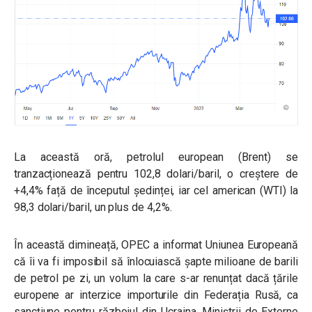
La această oră, petrolul european (Brent) se
tranzacționează pentru 102,8 dolari/baril, o creștere de
+4,4% față de începutul ședinței, iar cel american (WTI) la
98,3 dolari/baril, un plus de 4,2%.
În această dimineață, OPEC a informat Uniunea Europeană
că îi va fi imposibil să înlocuiască șapte milioane de barili
de petrol pe zi, un volum la care s-ar renunțat dacă țările
europene ar interzice importurile din Federația Rusă, ca
sancțiune pentru războiul din Ucraina. Miniștrii de Externe