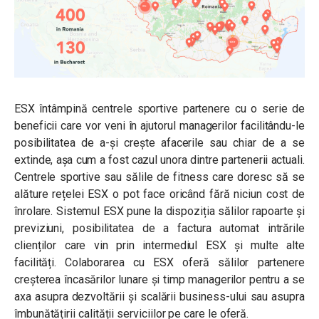
ESX întâmpină centrele sportive partenere cu o serie de
beneficii care vor veni în ajutorul managerilor facilitându-le
posibilitatea de a-și crește afacerile sau chiar de a se
extinde, așa cum a fost cazul unora dintre partenerii actuali.
Centrele sportive sau sălile de fitness care doresc să se
alăture rețelei ESX o pot face oricând fără niciun cost de
înrolare. Sistemul ESX pune la dispoziția sălilor rapoarte și
previziuni, posibilitatea de a factura automat intrările
clienților care vin prin intermediul ESX și multe alte
facilități. Colaborarea cu ESX oferă sălilor partenere
creșterea încasărilor lunare și timp managerilor pentru a se
axa asupra dezvoltării și scalării business-ului sau asupra
îmbunătățirii calității serviciilor pe care le oferă.