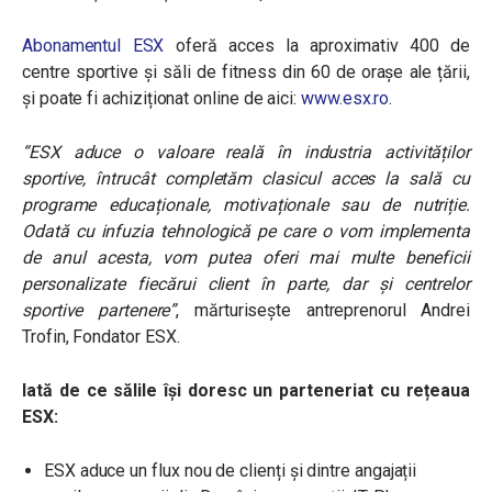
Abonamentul ESX
oferă acces la aproximativ 400 de
centre sportive și săli de fitness din 60 de orașe ale țării,
și poate fi achiziționat online de aici:
www.esx.ro
.
“ESX aduce o valoare reală în industria activităților
sportive, întrucât completăm clasicul acces la sală cu
programe educaționale, motivaționale sau de nutriție.
Odată cu infuzia tehnologică pe care o vom implementa
de anul acesta, vom putea oferi mai multe beneficii
personalizate fiecărui client în parte, dar și centrelor
sportive partenere”
, mărturisește antreprenorul Andrei
Trofin, Fondator ESX.
Iată de ce sălile își doresc un parteneriat cu
rețeaua
ESX
:
ESX aduce un flux nou de clienți și dintre angajații