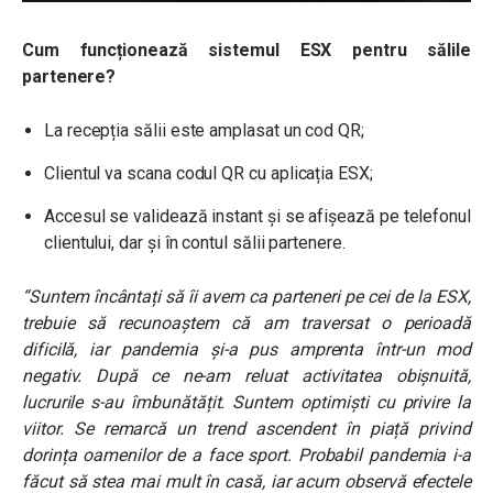
Cum funcționează sistemul ESX pentru sălile
partenere?
La recepția sălii este amplasat un cod QR;
Clientul va scana codul QR cu aplicația ESX;
Accesul se validează instant și se afișează pe telefonul
clientului, dar și în contul sălii partenere.
“Suntem încântați să îi avem ca parteneri pe cei de la ESX,
trebuie să recunoaștem că am traversat o perioadă
dificilă, iar pandemia și-a pus amprenta într-un mod
negativ. După ce ne-am reluat activitatea obișnuită,
lucrurile s-au îmbunătățit. Suntem optimiști cu privire la
viitor. Se remarcă un trend ascendent în piață privind
dorința oamenilor de a face sport. Probabil pandemia i-a
făcut să stea mai mult în casă, iar acum observă efectele