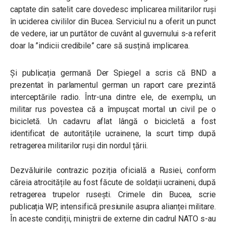
captate din satelit care dovedesc implicarea militarilor ruși
în uciderea civililor din Bucea. Serviciul nu a oferit un punct
de vedere, iar un purtător de cuvânt al guvernului s-a referit
doar la ”indicii credibile” care să susțină implicarea.
Și publicația germană Der Spiegel a scris că BND a
prezentat în parlamentul german un raport care prezintă
interceptările radio. Într-una dintre ele, de exemplu, un
militar rus povestea că a împușcat mortal un civil pe o
bicicletă. Un cadavru aflat lângă o bicicletă a fost
identificat de autoritățile ucrainene, la scurt timp după
retragerea militarilor ruși din nordul țării.
Dezvăluirile contrazic poziția oficială a Rusiei, conform
căreia atrocitățile au fost făcute de soldații ucraineni, după
retragerea trupelor rusești. Crimele din Bucea, scrie
publicația WP, intensifică presiunile asupra alianței militare.
În aceste condiții, miniștrii de externe din cadrul NATO s-au