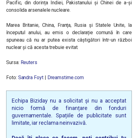
Pacific, din dorința Indiei, Pakistanului și Chinei de a-și
consolida arsenalele nucleare.
Marea Britanie, China, Franța, Rusia și Statele Unite, la
începutul anului, au emis o declarație comună în care
spuneau că nu ar putea exista câștigători într-un război
nuclear și că acesta trebuie evitat.
Sursa:
Reuters
Foto:
Sandra Foyt
|
Dreamstime.com
Echipa Biziday nu a solicitat și nu a acceptat
nicio formă de finanțare din fonduri
guvernamentale. Spațiile de publicitate sunt
limitate, iar reclama neinvazivă.
Dacă îți place ce facem, poți contribui tu