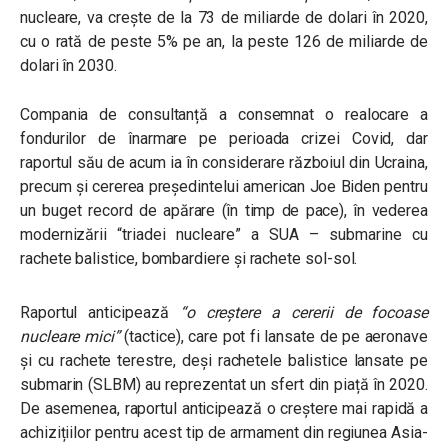
nucleare, va crește de la 73 de miliarde de dolari în 2020,
cu o rată de peste 5% pe an, la peste 126 de miliarde de
dolari în 2030.
Compania de consultanță a consemnat o realocare a
fondurilor de înarmare pe perioada crizei Covid, dar
raportul său de acum ia în considerare războiul din Ucraina,
precum și cererea președintelui american Joe Biden pentru
un buget record de apărare (în timp de pace), în vederea
modernizării “triadei nucleare” a SUA – submarine cu
rachete balistice, bombardiere și rachete sol-sol.
Raportul anticipează
“o creștere a cererii de focoase
nucleare mici”
(tactice), care pot fi lansate de pe aeronave
și cu rachete terestre, deși rachetele balistice lansate pe
submarin (SLBM) au reprezentat un sfert din piață în 2020.
De asemenea, raportul anticipează o creștere mai rapidă a
achizițiilor pentru acest tip de armament din regiunea Asia-