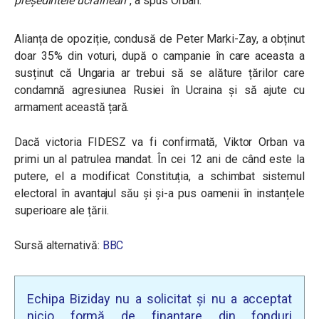
președintele ucrainean”
, a spus Orban.
Alianța de opoziție, condusă de Peter Marki-Zay, a obținut
doar 35% din voturi, după o campanie în care aceasta a
susținut că Ungaria ar trebui să se alăture țărilor care
condamnă agresiunea Rusiei în Ucraina și să ajute cu
armament această țară.
Dacă victoria FIDESZ va fi confirmată, Viktor Orban va
primi un al patrulea mandat. În cei 12 ani de când este la
putere, el a modificat Constituția, a schimbat sistemul
electoral în avantajul său și și-a pus oamenii în instanțele
superioare ale țării.
Sursă alternativă:
BBC
Echipa Biziday nu a solicitat și nu a acceptat
nicio formă de finanțare din fonduri