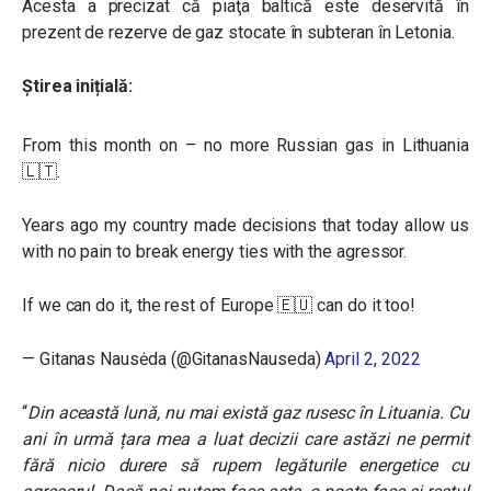
Acesta a precizat că piaţa baltică este deservită în
prezent de rezerve de gaz stocate în subteran în Letonia.
Știrea inițială:
From this month on – no more Russian gas in Lithuania
🇱🇹.
Years ago my country made decisions that today allow us
with no pain to break energy ties with the agressor.
If we can do it, the rest of Europe 🇪🇺 can do it too!
— Gitanas Nausėda (@GitanasNauseda)
April 2, 2022
“
Din această lună, nu mai există gaz rusesc în Lituania. Cu
ani în urmă țara mea a luat decizii care astăzi ne permit
fără nicio durere să rupem legăturile energetice cu