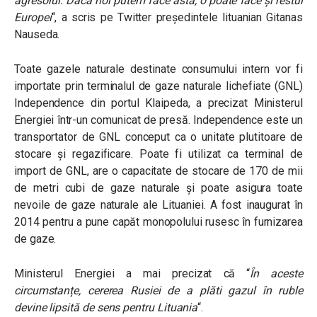
agresorul. Dacă noi putem face asta, o poate face și restul
Europei
“, a scris pe Twitter președintele lituanian Gitanas
Nauseda.
Toate gazele naturale destinate consumului intern vor fi
importate prin terminalul de gaze naturale lichefiate (GNL)
Independence din portul Klaipeda, a precizat Ministerul
Energiei într-un comunicat de presă. Independence este un
transportator de GNL conceput ca o unitate plutitoare de
stocare și regazificare. Poate fi utilizat ca terminal de
import de GNL, are o capacitate de stocare de 170 de mii
de metri cubi de gaze naturale și poate asigura toate
nevoile de gaze naturale ale Lituaniei. A fost inaugurat în
2014 pentru a pune capăt monopolului rusesc în furnizarea
de gaze.
Ministerul Energiei a mai precizat că “
În aceste
circumstanțe, cererea Rusiei de a plăti gazul în ruble
devine lipsită de sens pentru Lituania
“.