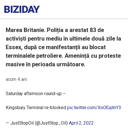
Marea Britanie. Poliția a arestat 83 de
activiști pentru mediu în ultimele două zile la
Essex, după ce manifestanții au blocat
terminalele petroliere. Amenință cu proteste
masive în perioada următoare.
acum 4 ani
Saturday afternoon round-up –
Kingsbury Terminal re-blocked
pic.twitter.com/XoOEqitnY3
— JustStopOil (@JustStop_Oil)
April 2, 2022