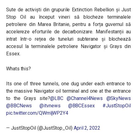
Sute de activiști din grupurile Extinction Rebellion și Just
Stop Oil au început vineri să blocheze terminalele
petroliere din Marea Britanie, pentru a forța guvernul să
accelereze eforturile de decarbonizare. Manifestanții au
intrat într-o rețea de tuneluri subterane și blochează
accesul la terminalele petroliere Navigator și Grays din
Essex.
Whats this?
Its one of three tunnels, one dug under each entrance to
the massive Navigator oil terminal and one at the entrance
to the Grays site?
@LBC
@Channel4News
@SkyNews
@BBCNews
@itvnews
@BBCEssex
#JustStopOil
pic.twitter.com/QWmljWP2Y4
— JustStopOil (@JustStop_Oil)
April 2, 2022