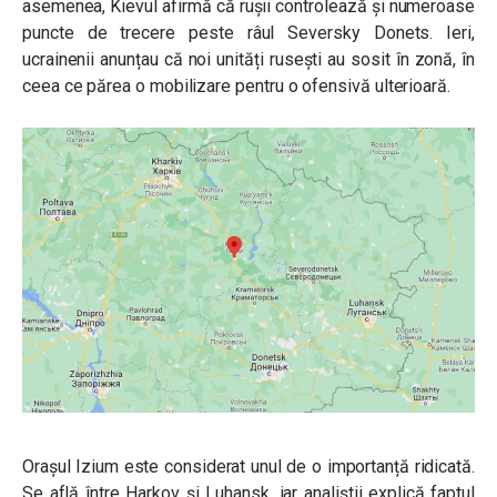
asemenea, Kievul afirmă că rușii controlează și numeroase
puncte de trecere peste râul Seversky Donets. Ieri,
ucrainenii anunțau că
noi unități rusești au sosit în zonă, în
ceea ce părea o mobilizare pentru o ofensivă ulterioară.
Orașul Izium este considerat unul de o importanță ridicată.
Se află între Harkov și Luhansk, iar analiștii explică faptul