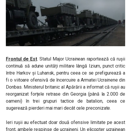
Frontul de Est
. Statul Major Ucrainean raportează că rușii
continuă să adune unități militare lângă Izium, punct critic
între Harkov și Luhansk, pentru ceea ce se prefigurează a
fi o viitoare ofensivă de încercuire a Armatei Ucrainene din
Donbas. Ministerul britanic al Apărării a informat că rușii au
reorganizat forțele retrase din Georgia (până la 2.000 de
oameni) în trei grupuri tactice de batalion, ceea ce
sugerează pierderi mai mari decât cele preconizate.
Ieri rușii au efectuat doar două ofensive limitate pe acest
front, ambele respinse de ucraineni. Un elicopter ucrainean