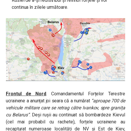
Rusiei de a-și redistribui și reînnoi forțele și vor
continua în zilele următoare.
Frontul de Nord
. Comandamentul Forțelor Terestre
ucrainene a anunțat joi seara că a numărat
“aproape 700 de
vehicule militare care se retrag către Ivankov, spre granița
cu Belarus”
. Deși rușii au continuat să bombardeze Kievul
(cel mai probabil cu rachete), forțele ucrainene au
recapturat numeroase localități de NV și Est de Kiev,