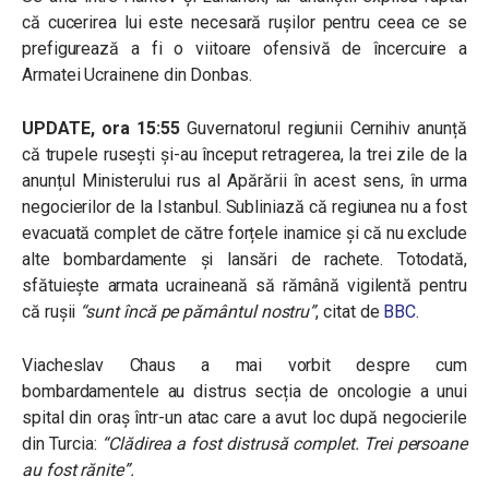
că cucerirea lui este necesară rușilor pentru ceea ce se
prefigurează a fi o viitoare ofensivă de încercuire a
Armatei Ucrainene din Donbas.
UPDATE, ora 15:55
Guvernatorul regiunii Cernihiv anunță
că trupele rusești și-au început retragerea, la trei zile de la
anunțul Ministerului rus al Apărării în acest sens, în urma
negocierilor de la Istanbul. S
ubliniază că regiunea nu a fost
evacuată complet de către forțele inamice și că nu exclude
alte bombardamente și lansări de rachete. Totodată,
sfătuiește armata ucraineană să rămână vigilentă pentru
că rușii
“sunt încă pe pământul nostru”
, citat de
BBC
.
Viacheslav Chaus a mai vorbit despre cum
bombardamentele au distrus secția de oncologie a unui
spital din oraș într-un atac care a avut loc după negocierile
din Turcia:
“Clădirea a fost distrusă complet. Trei persoane
au fost rănite”.