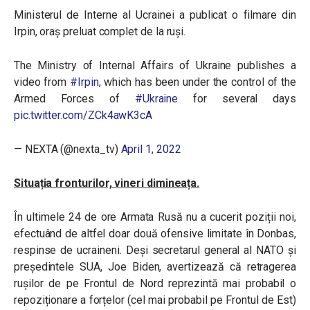
Ministerul de Interne al Ucrainei a publicat o filmare din
Irpin, oraș preluat complet de la ruși.
The Ministry of Internal Affairs of Ukraine publishes a
video from
#Irpin
, which has been under the control of the
Armed Forces of
#Ukraine
for several days
pic.twitter.com/ZCk4awK3cA
— NEXTA (@nexta_tv)
April 1, 2022
Situația fronturilor, vineri dimineața.
În ultimele 24 de ore Armata Rusă nu a cucerit poziții noi,
efectuând de altfel doar două ofensive limitate în Donbas,
respinse de ucraineni. Deși secretarul general al NATO și
președintele SUA, Joe Biden, avertizează că retragerea
rușilor de pe Frontul de Nord reprezintă mai probabil o
repoziționare a forțelor (cel mai probabil pe Frontul de Est)