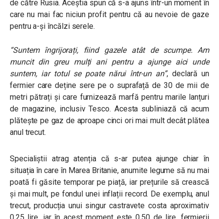
de către Rusia. Aceștia spun că s-a ajuns într-un moment în
care nu mai fac niciun profit pentru că au nevoie de gaze
pentru a-și încălzi serele.
“Suntem îngrijorați, fiind gazele atât de scumpe. Am
muncit din greu mulți ani pentru a ajunge aici unde
suntem, iar totul se poate nărui într-un an”
, declară un
fermier care deține sere pe o suprafață de 30 de mii de
metri pătrați și care furnizează marfă pentru marile lanțuri
de magazine, inclusiv Tesco. Acesta subliniază că acum
plătește pe gaz de aproape cinci ori mai mult decât plătea
anul trecut.
Specialiștii atrag atenția că s-ar putea ajunge chiar în
situația în care în Marea Britanie, anumite legume să nu mai
poată fi găsite temporar pe piață, iar prețurile să crească
și mai mult, pe fondul unei inflații record. De exemplu, anul
trecut, producția unui singur castravete costa aproximativ
0,25 lire, iar în acest moment este 0,50 de lire, fermierii