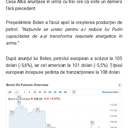
Casa Albă anunțase în urmă cu trei ore că este un demers
fără precedent.
Președintele Biden a făcut apel la creșterea producției de
petrol:
“Națiunile se unesc pentru a-i reduce lui Putin
capacitatea de a-și transforma resursele energetice în
arme.”
După anunțul lui Biden, petrolul european a scăzut la 105
dolari (-5,6%), iar cel american la 101 dolari (-5,5%). Țițeiul
european începuse ședința de tranzacționare la 108 dolari.