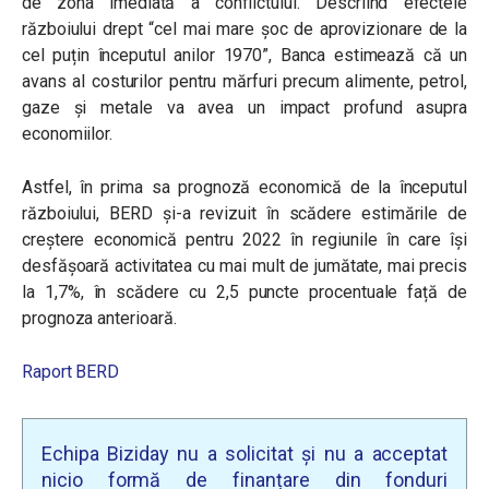
de zona imediată a conflictului. Descriind efectele
războiului drept “
cel mai mare șoc de aprovizionare de la
cel puțin începutul anilor 1970
”, Banca estimează că un
avans al costurilor pentru mărfuri precum alimente, petrol,
gaze și metale va avea un impact profund asupra
economiilor.
Astfel, în prima sa prognoză economică de la începutul
războiului, BERD și-a revizuit în scădere estimările de
creștere economică pentru 2022 în regiunile în care își
desfășoară activitatea cu mai mult de jumătate, mai precis
la 1,7%, în scădere cu 2,5 puncte procentuale față de
prognoza anterioară.
Raport BERD
Echipa Biziday nu a solicitat și nu a acceptat
nicio formă de finanțare din fonduri