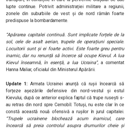
lupte continue. Potrivit administrației militare a regiunii,
zonele din suburbiile de vest și de nord rămân foarte
predispuse la bombardamente.
“Apărarea capitalei continuă. Sunt implicate forțele de la
sol, cele de asalt aerian, trupele de operațiuni speciale.
Locuitorii sunt și ei foarte activi. Este foarte greu pentru
inamic, dar nu renunță să încerce să ocupe Kievul. A lua
Kievul înseamnă, în esență, a lua Ucraina”,
a comentat
Hanna Maliar, oficialul din Ministerul Apărării.
Update 1:
Armata Ucrainei anunță că rușii încearcă să
forțeze așezările defensive din nord-vestul și estul
Kievului, după ce anterior explica faptul că trupe rusești s-
au retras din nord spre Cernobîl. Totuși, nu este clar în ce
constă această nouă ofensivă a rușilor în jurul capitalei.
“Trupele ucrainene blochează acum inamicul, care
încearcă să preia controlul asupra drumurilor cheie și