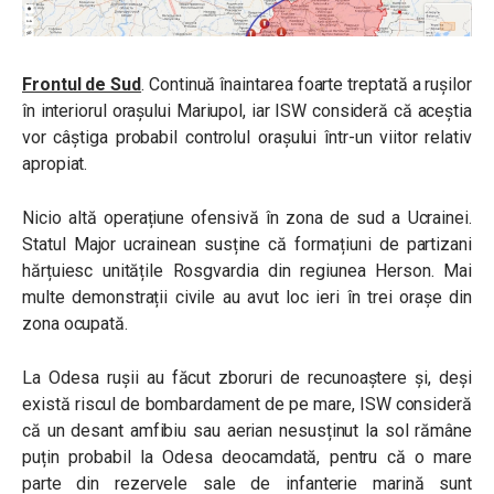
Frontul de Sud
. Continuă înaintarea foarte treptată a rușilor
în interiorul orașului Mariupol, iar ISW consideră că aceștia
vor câștiga probabil controlul orașului într-un viitor relativ
apropiat.
Nicio altă operațiune ofensivă în zona de sud a Ucrainei.
Statul Major ucrainean susține că formațiuni de partizani
hărțuiesc unitățile Rosgvardia din regiunea Herson. Mai
multe demonstrații civile au avut loc ieri în trei orașe din
zona ocupată.
La Odesa rușii au făcut zboruri de recunoaștere și, deși
există riscul de bombardament de pe mare, ISW consideră
că un desant amfibiu sau aerian nesusținut la sol rămâne
puțin probabil la Odesa deocamdată, pentru că o mare
parte din rezervele sale de infanterie marină sunt