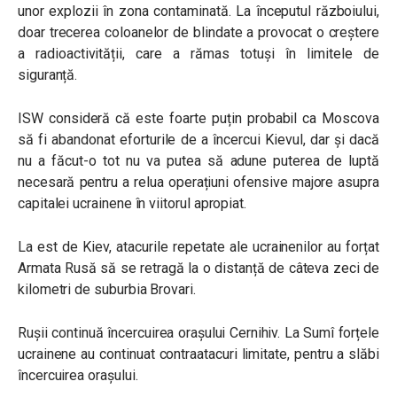
unor explozii în zona contaminată. La începutul războiului,
doar trecerea coloanelor de blindate a provocat o creștere
a radioactivității, care a rămas totuși în limitele de
siguranță.
ISW consideră că este foarte puțin probabil ca Moscova
să fi abandonat eforturile de a încercui Kievul, dar și dacă
nu a făcut-o tot nu va putea să adune puterea de luptă
necesară pentru a relua operațiuni ofensive majore asupra
capitalei ucrainene în viitorul apropiat.
La est de Kiev, atacurile repetate ale ucrainenilor au forțat
Armata Rusă să se retragă la o distanță de câteva zeci de
kilometri de suburbia Brovari.
Rușii continuă încercuirea orașului Cernihiv. La Sumî forțele
ucrainene au continuat contraatacuri limitate, pentru a slăbi
încercuirea orașului.