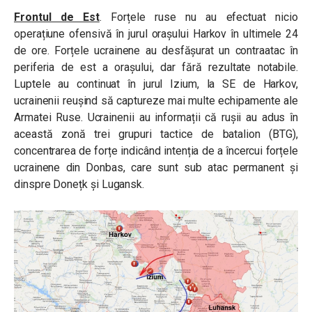
Frontul de Est
. Forțele ruse nu au efectuat nicio
operațiune ofensivă în jurul orașului Harkov în ultimele 24
de ore. Forțele ucrainene au desfășurat un contraatac în
periferia de est a orașului, dar fără rezultate notabile.
Luptele au continuat în jurul Izium, la SE de Harkov,
ucrainenii reușind să captureze mai multe echipamente ale
Armatei Ruse. Ucrainenii au informații că rușii au adus în
această zonă trei grupuri tactice de batalion (BTG),
concentrarea de forțe indicând intenția de a încercui forțele
ucrainene din Donbas, care sunt sub atac permanent și
dinspre Donețk și Lugansk.