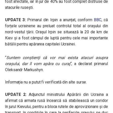
fost afectate, iar în jur de 40% au fost complet distruse de
atacurile rusești.
UPDATE 3:
Primarul din Irpin a anunțat, conform
BBC
, că
forțele ucrainene au preluat controlul total al orașului din
nord-vestul țării. Orașul Irpin se situează la 20 de km de
Kiev și a fost câmpul de luptă pentru cele mai importante
bătălii pentru apărarea capitalei Ucrainei.
“
Suntem conștienți că vor mai exista atacuri asupra
orașului, dar îl vom apăra cu curaj
“, a declarat primarul
Oleksandr Markushyn.
Informația nu a putut fi verificată din alte surse.
UPDATE 2:
Adjunctul ministrului Apărării din Ucraina a
afirmat că armata rusă încearcă să stabilească un coridor
în jurul Kievului, pentru a bloca rutele de aprovizionare și de
transport, în condițiile în care la periferiile orașului se duc