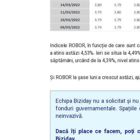
Indicele ROBOR, în funcție de care sunt cal
a atins astăzi 4,53%. Ieri se situa la 4,49
săptămâni, urcând de la 4,39%, nivel atins 
Și ROBOR la șase luni a crescut astăzi, aj
Echipa Biziday nu a solicitat și n
fonduri guvernamentale. Spațiile d
neinvazivă.
Dacă îți place ce facem, poți c
Biziday.