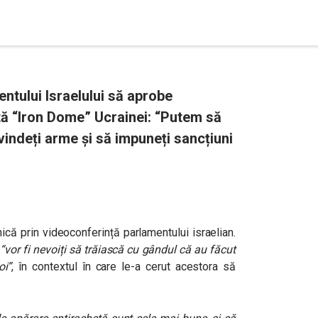
ntului Israelului să aprobe
ă “Iron Dome” Ucrainei: “Putem să
vindeți arme și să impuneți sancțiuni
că prin videoconferință parlamentului israelian.
ă
“vor fi nevoiți să trăiască cu gândul că au făcut
oi”
, în contextul în care le-a cerut acestora să