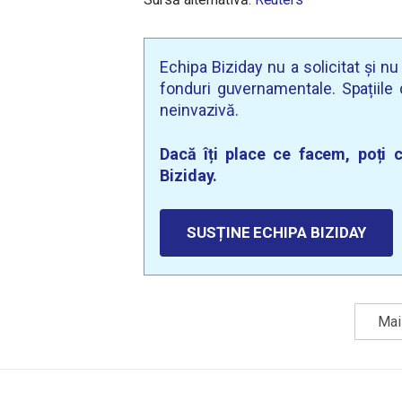
Echipa Biziday nu a solicitat și n
fonduri guvernamentale. Spațiile d
neinvazivă.
Dacă îți place ce facem, poți c
Biziday.
SUSȚINE ECHIPA BIZIDAY
Mai 