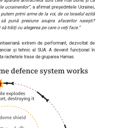
e apărare antirachetă sunt cele mai bune, și că
le ucrainenilor”,
a afirmat președintele Ucrainei,
putem primi arme de la voi, de ce Israelul ezită
să pună presiune asupra afacerilor rusești?
 să trăiți cu alegerea pe care o veți face.”
tiaeriană extrem de performant, dezvoltat de
anciar și tehnic al SUA. A devenit funcțional în
pta rachetele trase de gruparea Hamas.