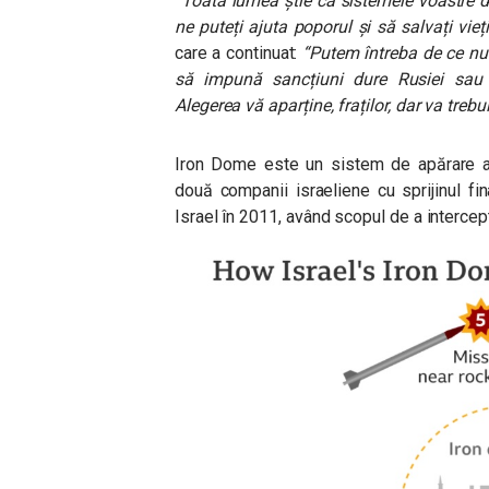
“Toată lumea știe că sistemele voastre d
ne puteți ajuta poporul și să salvați vieți
care a continuat:
“Putem întreba de ce nu 
să impună sancțiuni dure Rusiei sau 
Alegerea vă aparține, fraților, dar va trebui
Iron Dome este un sistem de apărare an
două companii israeliene cu sprijinul fin
Israel în 2011, având scopul de a interce