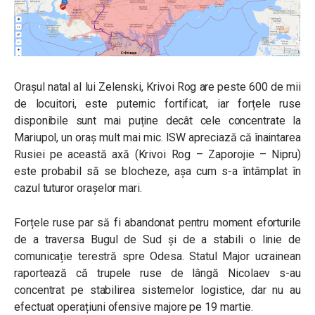
Orașul natal al lui Zelenski, Krivoi Rog are peste 600 de mii
de locuitori, este puternic fortificat, iar forțele ruse
disponibile sunt mai puține decât cele concentrate la
Mariupol, un oraș mult mai mic. ISW apreciază că înaintarea
Rusiei pe această axă (Krivoi Rog – Zaporojie – Nipru)
este probabil să se blocheze, așa cum s-a întâmplat în
cazul tuturor orașelor mari.
Forțele ruse par să fi abandonat pentru moment eforturile
de a traversa Bugul de Sud și de a stabili o linie de
comunicație terestră spre Odesa. Statul Major ucrainean
raportează că trupele ruse de lângă Nicolaev s-au
concentrat pe stabilirea sistemelor logistice, dar nu au
efectuat operațiuni ofensive majore pe 19 martie.