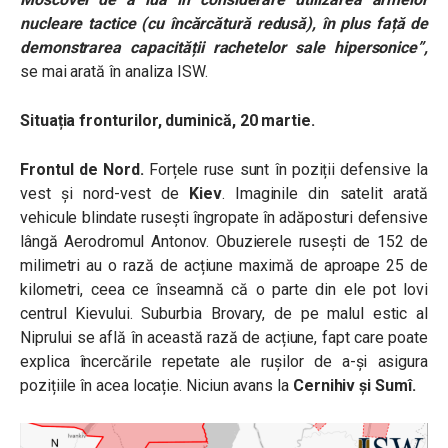
nucleare tactice (cu încărcătură redusă), în plus față de
demonstrarea capacității rachetelor sale hipersonice”,
se mai arată în analiza ISW.
Situația fronturilor, duminică, 20 martie.
Frontul de Nord.
Forțele ruse sunt în poziții defensive la
vest și nord-vest de
Kiev
. Imaginile din satelit arată
vehicule blindate rusești îngropate în adăposturi defensive
lângă Aerodromul Antonov. Obuzierele rusești de 152 de
milimetri au o rază de acțiune maximă de aproape 25 de
kilometri, ceea ce înseamnă că o parte din ele pot lovi
centrul Kievului. Suburbia Brovary, de pe malul estic al
Niprului se află în această rază de acțiune, fapt care poate
explica încercările repetate ale rușilor de a-și asigura
pozițiile în acea locație. Niciun avans la
Cernihiv și Sumî.