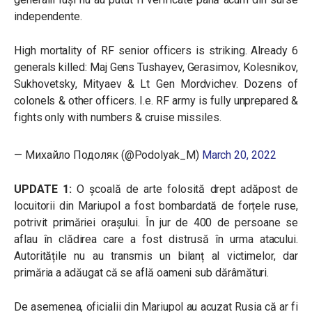
independente.
High mortality of RF senior officers is striking. Already 6
generals killed: Maj Gens Tushayev, Gerasimov, Kolesnikov,
Sukhovetsky, Mityaev & Lt Gen Mordvichev. Dozens of
colonels & other officers. I.e. RF army is fully unprepared &
fights only with numbers & cruise missiles.
— Михайло Подоляк (@Podolyak_M)
March 20, 2022
UPDATE 1:
O școală de arte folosită drept adăpost de
locuitorii din Mariupol a fost bombardată de forțele ruse,
potrivit primăriei orașului. În jur de 400 de persoane se
aflau în clădirea care a fost distrusă în urma atacului.
Autoritățile nu au transmis un bilanț al victimelor, dar
primăria a adăugat că se află oameni sub dărâmături.
De asemenea, oficialii din Mariupol au acuzat Rusia că ar fi