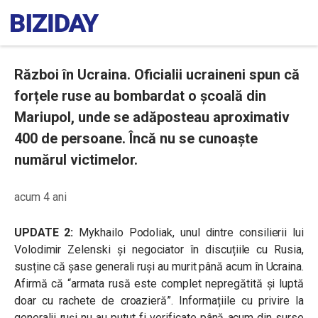
Război în Ucraina. Oficialii ucraineni spun că
forțele ruse au bombardat o școală din
Mariupol, unde se adăposteau aproximativ
400 de persoane. Încă nu se cunoaște
numărul victimelor.
acum 4 ani
UPDATE 2:
Mykhailo Podoliak, unul dintre consilierii lui
Volodimir Zelenski și negociator în discuțiile cu Rusia,
susține că șase generali ruși au murit până acum în Ucraina.
Afirmă că “
armata rusă este complet nepregătită și luptă
doar cu rachete de croazieră”. Informațiile cu privire la
generalii ruși nu au putut fi verificate până acum din surse