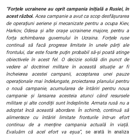
“Forțele ucrainene au oprit campania inițială a Rusiei, în
acest război.
Acea campanie a avut ca scop desfășurarea
de operațiuni aeriene și mecanizate pentru a ocupa Kiev,
Harkov, Odesa și alte orașe ucrainene majore, pentru a
forța schimbarea guvernului în Ucraina. Forțele ruse
continuă să facă progrese limitate în unele părți ale
frontului, dar este foarte puțin probabil să-și poată atinge
obiectivele în acest fel. O decizie solidă din punct de
vedere al doctrinei militare în această situație ar fi
încheierea acestei campanii, acceptarea unei pauze
operaționale mai îndelungate, proiectarea planului pentru
o nouă campanie, acumularea de întăriri pentru noua
campanie și lansarea acesteia atunci când resursele
militare și alte condiții sunt îndeplinite. Armata rusă nu a
adoptat încă această abordare. În schimb, continuă să
alimenteze cu întăriri limitate fronturile într-un efort
continuu de a menține campania actuală în viață.
Evaluăm că acel efort va eșua”
, se arată în analiza