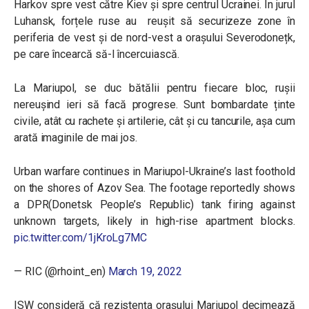
Harkov spre vest către Kiev și spre centrul Ucrainei. În jurul
Luhansk, forțele ruse au reușit să securizeze zone în
periferia de vest și de nord-vest a orașului Severodonețk,
pe care încearcă să-l încercuiască.
La Mariupol, se duc bătălii pentru fiecare bloc, rușii
nereușind ieri să facă progrese. Sunt bombardate ținte
civile, atât cu rachete și artilerie, cât și cu tancurile, așa cum
arată imaginile de mai jos.
Urban warfare continues in Mariupol-Ukraine’s last foothold
on the shores of Azov Sea. The footage reportedly shows
a DPR(Donetsk People’s Republic) tank firing against
unknown targets, likely in high-rise apartment blocks.
pic.twitter.com/1jKroLg7MC
— RIC (@rhoint_en)
March 19, 2022
ISW consideră că rezistența orașului Mariupol decimează