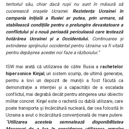
teritoriul său, chiar dacă rușii nu sunt în măsură să
cucerească orașele Ucrainei.
Rezistența Ucrainei în
campania inițială a Rusiei ar putea, prin urmare, să
stabilească condițiile pentru o prelungire devastatoare a
conflictului și o nouă perioadă periculoasă care testează
hotărârea Ucrainei și a Occidentului.
Continuarea și
extinderea sprijinului occidental pentru Ucraina va fi vitală
pentru depășirea acestei noi faze a războiului.”
ISW mai arată că utilizarea de către Rusia a
rachetelor
hipersonice Kinjal
, un sistem scump, de ultimă generație,
pentru a lovi un depozit de muniții a fost făcută ca
demonstrație a intenției și a capacității de a escalada
conflictul, mai degrabă decât pentru atingerea unui obiectiv
militar concret. Kinjal este o rachetă cu dublă utilizare, care
poate transporta și încărcătură nucleară, dar cea folosită în
Ucraina a avut o încărcătură convențională de mare putere.
“
Utilizarea acesteia semnalează disponibilitatea
Moscovei de a lua în considerare utilizarea armelor