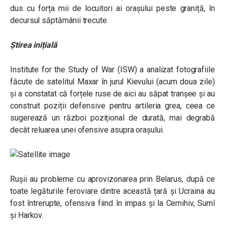
dus cu forța mii de locuitori ai orașului peste graniță, în
decursul săptămânii trecute.
Știrea inițială
Institute for the Study of War (ISW) a analizat fotografiile
făcute de satelitul Maxar în jurul Kievului (acum doua zile)
și a constatat că forțele ruse de aici au săpat tranșee și au
construit poziții defensive pentru artileria grea, ceea ce
sugerează un război pozițional de durată, mai degrabă
decât reluarea unei ofensive asupra orașului.
Rușii au probleme cu aprovizonarea prin Belarus, după ce
toate legăturile feroviare dintre această țară și Ucraina au
fost întrerupte, ofensiva fiind în impas și la Cernihiv, Sumî
și Harkov.