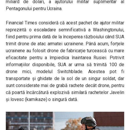
miliard de dolari, a ajutorului militar suplimentar al
Pentagonului pentru Ucraina.
Financial Times consideră că acest pachet de ajutor militar
reprezintă o escaladare semnificativă a Washingtonului,
fiind pentru prima dată de la începerea războiului când SUA
trimit drone de atac armatei ucrainene. Până acum, forțele
ucrainene au folosit drone de fabricație turcească cu mare
eficacitate pentru a împiedica înaintarea Rusiei. Potrivit
informațiilor disponibile, SUA ar urma să trimită 100 de
drone mici, modelul Switchblade. Acestea pot fi
transportate și ghidate de la sol de un singur soldat, dar
sunt considerate mai de grabă rachete decât drone, pentru
că poartă încărcătură explozivă similară rachetelor Javelin
și lovesc (kamikaze) o singură dată.