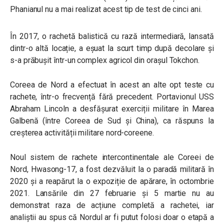
Phanianul nu a mai realizat acest tip de test de cinci ani.
În 2017, o rachetă balistică cu rază intermediară, lansată
dintr-o altă locație, a eșuat la scurt timp după decolare și
s-a prăbușit într-un complex agricol din orașul Tokchon.
Coreea de Nord a efectuat în acest an alte opt teste cu
rachete, într-o frecvență fără precedent. Portavionul USS
Abraham Lincoln a desfășurat exerciții militare în Marea
Galbenă (între Coreea de Sud și China), ca răspuns la
creșterea activității militare nord-coreene.
Noul sistem de rachete intercontinentale ale Coreei de
Nord, Hwasong-17, a fost dezvăluit la o paradă militară în
2020 și a reapărut la o expoziție de apărare, în octombrie
2021. Lansările din 27 februarie și 5 martie nu au
demonstrat raza de acțiune completă a rachetei, iar
analiștii au spus că Nordul ar fi putut folosi doar o etapă a