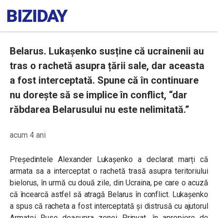
Belarus. Lukașenko susține că ucrainenii au
tras o rachetă asupra țării sale, dar aceasta
a fost interceptată. Spune că în continuare
nu dorește să se implice în conflict, “dar
răbdarea Belarusului nu este nelimitată.”
acum 4 ani
Președintele Alexander Lukașenko a declarat marți că
armata sa a interceptat o rachetă trasă asupra teritoriului
bielorus, în urmă cu două zile, din Ucraina, pe care o acuză
că încearcă astfel să atragă Belarus în conflict. Lukașenko
a spus că racheta a fost interceptată și distrusă cu ajutorul
Armatei Ruse deasupra zonei Pripyat, în apropiere de