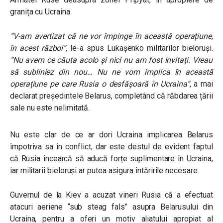
granița cu Ucraina.
“V-am avertizat că ne vor împinge în această operațiune,
în acest război”,
le-a spus Lukașenko militarilor bieloruși.
“Nu avem ce căuta acolo și nici nu am fost invitați. Vreau
să subliniez din nou… Nu ne vom implica în această
operațiune pe care Rusia o desfășoară în Ucraina”
, a mai
declarat președintele Belarus, completând că răbdarea țării
sale nu este nelimitată.
Nu este clar de ce ar dori Ucraina implicarea Belarus
împotriva sa în conflict, dar este destul de evident faptul
că Rusia încearcă să aducă forțe suplimentare în Ucraina,
iar militarii bieloruși ar putea asigura întăririle necesare.
Guvernul de la Kiev a acuzat vineri Rusia că a efectuat
atacuri aeriene “sub steag fals” asupra Belarusului din
Ucraina, pentru a oferi un motiv aliatului apropiat al