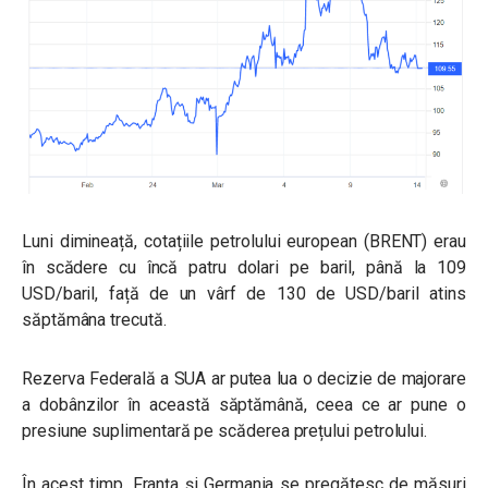
Luni dimineață, cotațiile petrolului european (BRENT) erau
în scădere cu încă patru dolari pe baril, până la 109
USD/baril, față de un vârf de 130 de USD/baril atins
săptămâna trecută.
Rezerva Federală a SUA ar putea lua o decizie de majorare
a dobânzilor în această săptămână, ceea ce ar pune o
presiune suplimentară pe scăderea prețului petrolului.
În acest timp, Franța și Germania se pregătesc de măsuri