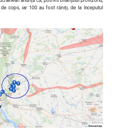
rainean anunță că, potrivit bilanțului provizoriu,
de copii, iar 100 au fost răniți, de la începutul