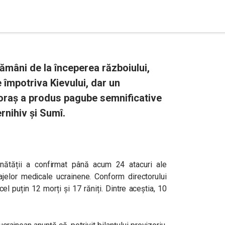
ămâni de la începerea războiului,
e împotriva Kievului, dar un
 oraș a produs pagube semnificative
nihiv și Sumî.
nătății a confirmat până acum 24 atacuri ale
ipajelor medicale ucrainene. Conform directorului
l puțin 12 morți și 17 răniți. Dintre aceștia, 10