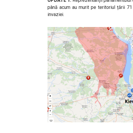
UPDATE 1:
Reprezentanții parlamentului uc
până acum au murit pe teritoriul țării 71 
invaziei.