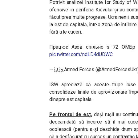
Potrivit analizei Institute for Study of W
ofensive în periferia Kievului și au conti
făcut prea multe progrese. Ucrainenii susț
la est de capitală, într-o zonă de întîlnir
fără a le cuceri.
Працює Азов спільно з 72 ОМБр
pic.twitter.com/ndLD4dUDWC
— 🇺🇦Armed Forces (@ArmedForcesUkr
ISW apreciază că aceste trupe ruse 
consolideze liniile de aprovizionare împo
dinspre est capitala.
Pe frontul de est,
deși rușii au contin
deocamdată să încerce să îl mai cucer
ocolească (pentru a-și deschide drum sp
că a desfășurat cu succes un contraatac l