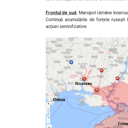
Frontul de sud
.
Mariopol rămâne încercui
Continuă acumulările de forțele rusești l
acțiuni semnificative.