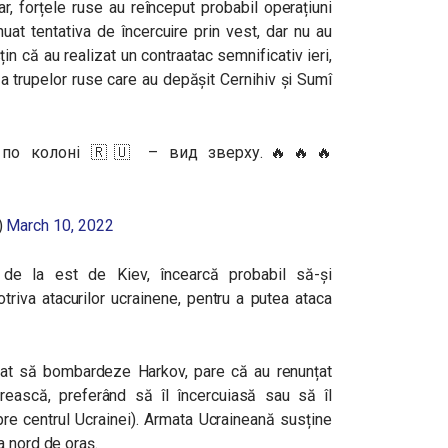
ar, forțele ruse au reînceput probabil operațiuni
nuat tentativa de încercuire prin vest, dar nu au
in că au realizat un contraatac semnificativ ieri,
e a trupelor ruse care au depășit Cernihiv și Sumî
 по колоні 🇷🇺 – вид зверху.🔥🔥🔥
)
March 10, 2022
de la est de Kiev, încearcă probabil să-și
triva atacurilor ucrainene, pentru a putea ataca
uat să bombardeze Harkov, pare că au renunțat
ească, preferând să îl încercuiasă sau să îl
re centrul Ucrainei). Armata Ucraineană susține
a nord de oraș.