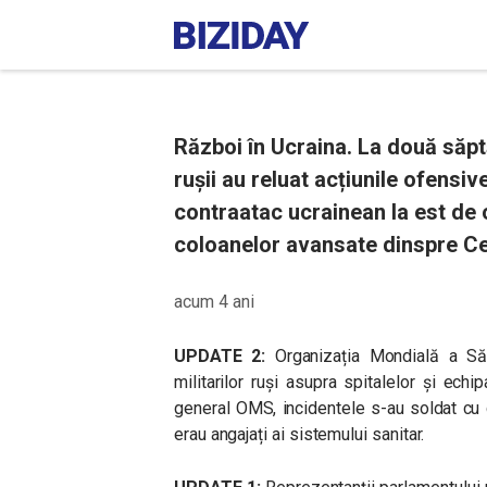
Război în Ucraina. La două săpt
rușii au reluat acțiunile ofensiv
contraatac ucrainean la est de
coloanelor avansate dinspre Cer
acum 4 ani
UPDATE 2:
Organizația Mondială a Să
militarilor ruși asupra spitalelor și ech
general OMS, incidentele s-au soldat cu ce
erau angajați ai sistemului sanitar.