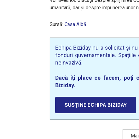
Vor avea loc discuții despre sprijinirea U
umanitară, dar și despre impunerea unor no
Sursă:
Casa Albă
.
Echipa Biziday nu a solicitat și n
fonduri guvernamentale. Spațiile d
neinvazivă.
Dacă îți place ce facem, poți c
Biziday.
SUSȚINE ECHIPA BIZIDAY
Mai 