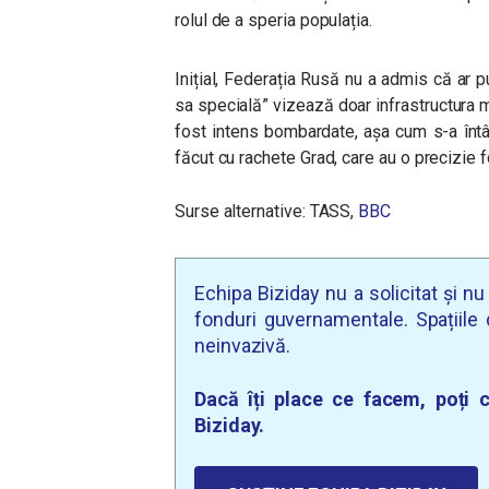
rolul de a speria populația.
Inițial, Federația Rusă nu a admis că ar p
sa specială” vizează doar infrastructura m
fost intens bombardate, așa cum s-a întâm
făcut cu rachete Grad, care au o precizie f
Surse alternative: TASS,
BBC
Echipa Biziday nu a solicitat și n
fonduri guvernamentale. Spațiile d
neinvazivă.
Dacă îți place ce facem, poți c
Biziday.