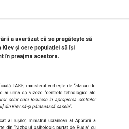
ării a avertizat că se pregătește să
iev și cere populației să își
nt în preajma acestora.
icială TASS, ministerul vorbește de “atacuri de
are ar urma să vizeze “centrele tehnologice ale
uror celor care locuiesc în apropierea centrelor
i] din Kiev să-și părăsească casele”
.
 al rușilor, ministrul ucrainean al Apărării a
te din “războiul psihologic purtat de Rusia” cu