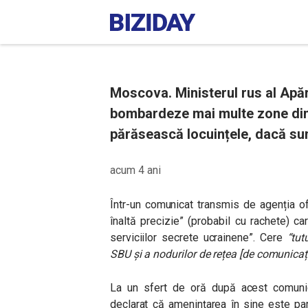
Moscova. Ministerul rus al Apăr
bombardeze mai multe zone din K
părăsească locuințele, dacă su
acum 4 ani
Într-un comunicat transmis de agenția of
înaltă precizie” (probabil cu rachete) c
serviciilor secrete ucrainene”. Cere
“tut
SBU și a nodurilor de rețea [de comunicați
La un sfert de oră după acest comunicat
declarat că amenințarea în sine este par