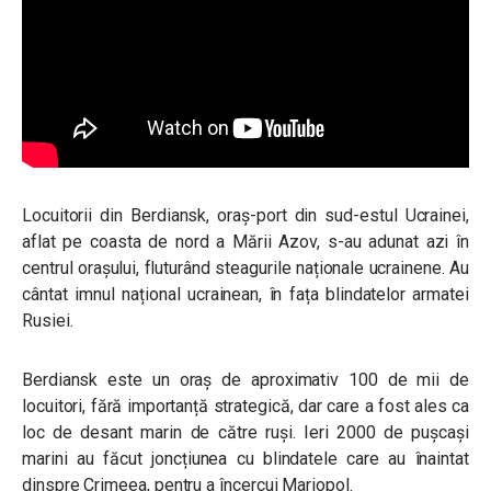
Locuitorii din Berdiansk, oraș-port din sud-estul Ucrainei,
aflat pe coasta de nord a Mării Azov, s-au adunat azi în
centrul orașului, fluturând steagurile naționale ucrainene. Au
cântat imnul național ucrainean, în fața blindatelor armatei
Rusiei.
Berdiansk este un oraș de aproximativ 100 de mii de
locuitori, fără importanță strategică, dar care a fost ales ca
loc de desant marin de către ruși. Ieri 2000 de pușcași
marini au făcut joncțiunea cu blindatele care au înaintat
dinspre Crimeea, pentru a încercui Mariopol.