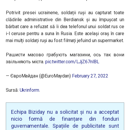
Potrivit presei ucrainene, soldații ruși au capturat toate
clădirile administrative din Berdiansk și au împușcat un
bărbat care a refuzat să îi dea telefonul unui soldat rus ce
i-l ceruse pentru a suna în Rusia. Este același oraș în care
mai mulți soldați ruși au fost filmați jefuind un supermarket.
Рашисти масово грабують магазини, ось так вони
звільняють міста.
pic.twitter.com/LJjZ67nlBL
— ЄвроМайдан (@EuroMaydan)
February 27, 2022
Sursă:
Ukrinform
.
Echipa Biziday nu a solicitat și nu a acceptat
nicio formă de finanțare din fonduri
guvernamentale. Spațiile de publicitate sunt