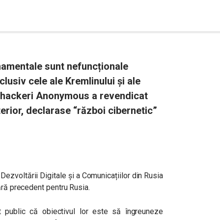
rnamentale sunt nefuncționale
lusiv cele ale Kremlinului și ale
de hackeri Anonymous a revendicat
erior, declarase “război cibernetic”
 Dezvoltării Digitale și a Comunicațiilor din Rusia
ără precedent pentru Rusia.
t public că obiectivul lor este să îngreuneze