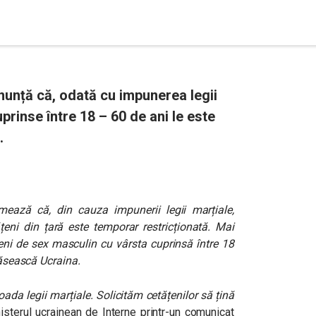
anunță că, odată cu impunerea legii
prinse între 18 – 60 de ani le este
.
ormează că, din cauza impunerii legii marțiale,
țeni din țară este temporar restricționată. Mai
neni de sex masculin cu vârsta cuprinsă între 18
răsească Ucraina.
ada legii marțiale. Solicităm cetățenilor să țină
isterul ucrainean de Interne printr-un comunicat