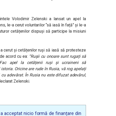
edintele Volodimir Zelenski a lansat un apel la
s, le-a cerut voluntarilor “să iasă în față” și le-a
uturor cetățenilor dispuși să participe la misiuni
 a cerut și cetățenilor ruși să iasă să protesteze
 de acord cu ea:
“Rușii cu onoare sunt rugați să
 Fac apel la cetățenii ruși și ucraineni să
istoria. Oricine are rude în Rusia, vă rog apelați
 cu adevărat. În Rusia nu este difuzat adevărul,
declarat Zelenski.
u a acceptat nicio formă de finanțare din