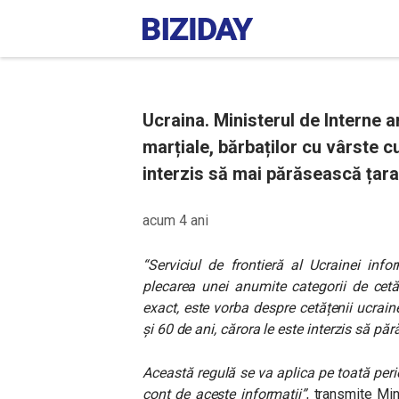
Ucraina. Ministerul de Interne 
marțiale, bărbaților cu vârste cu
interzis să mai părăsească țara
acum 4 ani
“Serviciul de frontieră al Ucrainei inf
plecarea unei anumite categorii de cetă
exact, este vorba despre cetățenii ucrai
și 60 de ani, cărora le este interzis să pă
Această regulă se va aplica pe toată perio
cont de aceste informații”
, transmite Min