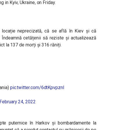
o locație neprecizată, că se află în Kiev și că
ș. Îndeamnă cetățenii să reziste și actualizează
ct la 137 de morți și 316 răniți.
ania)
pic.twitter.com/6dtKpvpznI
February 24, 2022
upte puternice în Harkov și bombardamente la
nunțat că a pierdut contactul cu grănicerii de pe