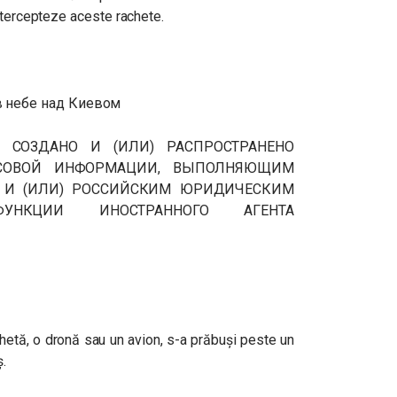
ntercepteze aceste rachete.
в небе над Киевом
) СОЗДАНО И (ИЛИ) РАСПРОСТРАНЕНО
СОВОЙ ИНФОРМАЦИИ, ВЫПОЛНЯЮЩИМ
, И (ИЛИ) РОССИЙСКИМ ЮРИДИЧЕСКИМ
НКЦИИ ИНОСТРАННОГО АГЕНТА
chetă, o dronă sau un avion, s-a prăbuși peste un
ș.