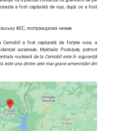
easta a fost capturată de ruși, după ce a fost
a Cernobîl a fost capturată de forțele ruse, a
zidențial ucrainean, Mykhailo Podolyak, potrivit
ntrala nucleară de la Cernobîl este în siguranță
sta este una dintre cele mai grave amenințări din