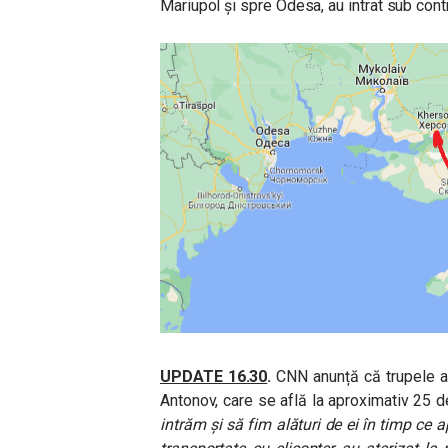
Mariupol și spre Odesa, au intrat sub cont
UPDATE 16.30
.
CNN anunță că trupele ae
Antonov, care se află la aproximativ 25 de
intrăm și să fim alături de ei în timp ce 