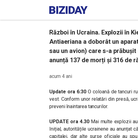
Război în Ucraina. Explozii în Kie
Antiaeriana a doborât un aparat
sau un avion) care s-a prăbușit 
anunță 137 de morți și 316 de ră
acum 4 ani
Update ora 6:30
O coloană de tancuri ru
vest. Conform unor relatări din presă, ucr
preveni înaintarea tancurilor.
UPDATE ora 4.30
Mai multe explozii au 
Inițial, autoritățile ucrainene au anunțat
capitalei, dar alte surse oficiale au sp