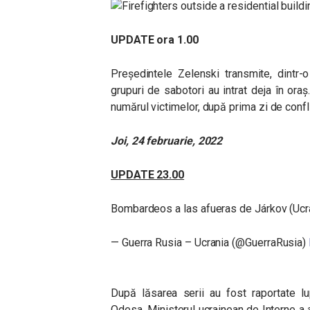
UPDATE ora 1.00
Președintele Zelenski transmite, dintr-
grupuri de sabotori au intrat deja în ora
numărul victimelor, după prima zi de confli
Joi, 24 februarie, 2022
UPDATE 23.00
Bombardeos a las afueras de Járkov (Ucr
— Guerra Rusia – Ucrania (@GuerraRusia)
După lăsarea serii au fost raportate l
Odesa. Ministerul ucrainean de Interne a a