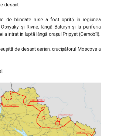
de desant.
ne de blindate ruse a fost oprită în regiunea
i Osnyaky și Rivne, lângă Baturyn și la periferia
i a intrat în luptă lângă orașul Pripyat (Cernobîl).
reușită de desant aerian, crucișătorul Moscova a
l.