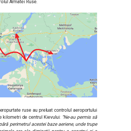
rolul Armatei Ruse.
ropurtate ruse au preluat controlul aeroportului
 kilometri de centrul Kievului:
“Ne-au permis să
apără perimetrul acestei baze aeriene, unde trupe