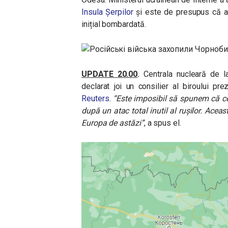
Insula Șerpilor
și este de presupus că ac
inițial bombardată.
UPDATE 20.00
.
Centrala nucleară de l
declarat joi un consilier al biroului pre
Reuters
.
“Este imposibil să spunem că ce
după un atac total inutil al rușilor. Acea
Europa de astăzi”
, a spus el.