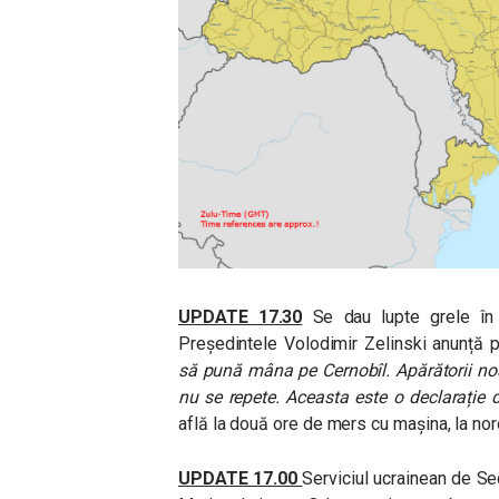
UPDATE 17.30
Se dau lupte grele în j
Președintele Volodimir Zelinski anunță 
să pună mâna pe Cernobîl. Apărătorii noș
nu se repete. Aceasta este o declarație d
află la două ore de mers cu mașina, la nor
UPDATE 17.00
Serviciul ucrainean de Se