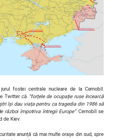
urul fostei centrale nucleare de la Cernobîl.
pe Twitter că
“forțele de ocupație ruse încearcă
tri își dau viața pentru ca tragedia din 1986 să
e război împotriva întregii Europe”
. Cernobîl se
d de Kiev.
curitate anunță că mai multe orașe din sud, spre