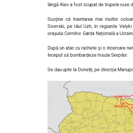
lângă Kiev a fost ocupat de trupele ruse 
Susține că înaintarea mai multor coloa
Siverski, pe râul Uzh, în regiunile Velyk
orașului Cernihiv. Garda Națională a Ucraine
După un atac cu rachete și o încercare ne
început să bombardeze Insula Serpilor.
Se dau upte la Donețk, pe direcția Mariupo