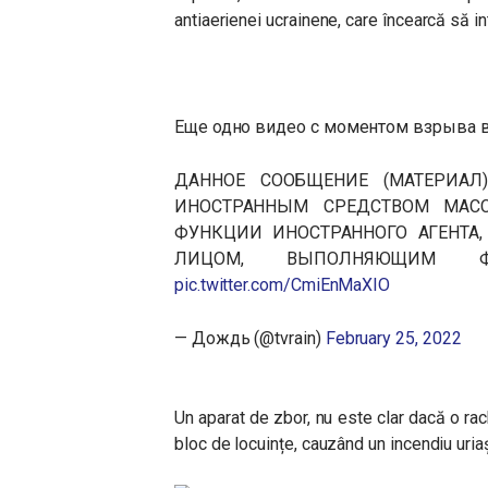
antiaerienei ucrainene, care încearcă să i
Еще одно видео с моментом взрыва 
ДАННОЕ СООБЩЕНИЕ (МАТЕРИАЛ
ИНОСТРАННЫМ СРЕДСТВОМ МАС
ФУНКЦИИ ИНОСТРАННОГО АГЕНТА
ЛИЦОМ, ВЫПОЛНЯЮЩИМ ФУ
pic.twitter.com/CmiEnMaXIO
— Дождь (@tvrain)
February 25, 2022
Un aparat de zbor, nu este clar dacă o ra
bloc de locuințe, cauzând un incendiu uria