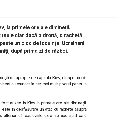
v, la primele ore ale dimineții.
 (nu e clar dacă o dronă, o rachetă
peste un bloc de locuințe. Ucrainenii
niți, după prima zi de război.
sești se apropie de capitala Kiev, dinspre nord-
aineni au aruncat în aer mai mult poduri pentru a
fost auzite în Kiev la primele ore ale dimineții.
 că este în desfășurare un atac cu rachete asupra
us ulterior că exploziile care se aud sunt cele