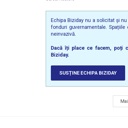
Echipa Biziday nu a solicitat și n
fonduri guvernamentale. Spațiile d
neinvazivă.
Dacă îți place ce facem, poți c
Biziday.
SUSȚINE ECHIPA BIZIDAY
Mai 