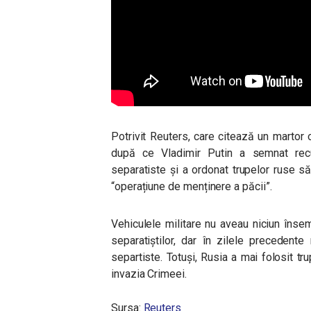
Potrivit Reuters, care citează un martor 
după ce Vladimir Putin a semnat recu
separatiste și a ordonat trupelor ruse 
“operațiune de menținere a păcii”.
Vehiculele militare nu aveau niciun îns
separatiștilor, dar în zilele precedent
separtiste. Totuși, Rusia a mai folosit tr
invazia Crimeei.
Sursa:
Reuters