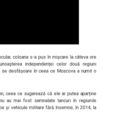
ocular, coloana s-a pus în mișcare la câteva ore
noașterea independenței celor două regiuni
să se desfășoare în ceea ce Moscova a numit o
emn, ceea ce sugerează că ele ar putea aparține
e nu au mai fost semnalate tancuri în regiunile
upe și vehicule militare fără însemne, în 2014, la