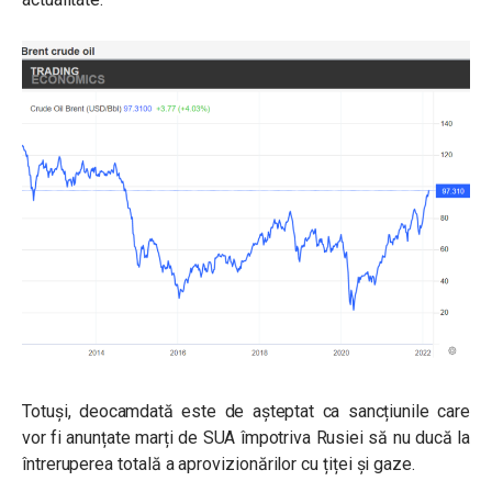
Totuși, deocamdată este de așteptat ca sancțiunile care
vor fi anunțate marți de SUA împotriva Rusiei să nu ducă la
întreruperea totală a aprovizionărilor cu țiței și gaze.