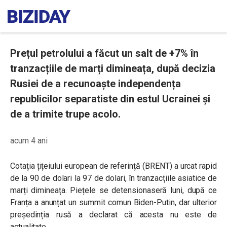
Prețul petrolului a făcut un salt de +7% în
tranzacțiile de marți dimineața, după decizia
Rusiei de a recunoaște independența
republicilor separatiste din estul Ucrainei și
de a trimite trupe acolo.
acum 4 ani
Cotația țițeiului european de referință (BRENT) a urcat rapid
de la 90 de dolari la 97 de dolari, în tranzacțiile asiatice de
marți dimineața. Piețele se detensionaseră luni, după ce
Franța a anunțat un summit comun Biden-Putin, dar ulterior
președinția rusă a declarat că acesta nu este de
actualitate.