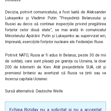
Decizia, potrivit comunicatului, a fost luată de Aleksander
Lukașenko și Vladimir Putin: “Președinții Belarusului și
Rusiei au decis să continue inspecțiile privind pregătirea
forțelor celor două state”, se mai arată în comunicatul
Ministerului Apărării. Putin și Lukașenko au supervizat ieri,
împreună, exercițiile forțelor nucleare ale Federației Ruse.
Potrivit NATO, Rusia ar fi adus în Belarus, peste 30 de mii
de soldați, care sunt plasați pe granița cu Ucraina, la doar
200 de kilometri de Kiev. Atât președintele SUA, cât și
premierul britanic au avertizat că Rusia va ținti sau va
încercui capitala Ucrainei.
Sursă alternativă: Deutsche Welle
Echipa Biziday nu a solicitat și nu a acceptat