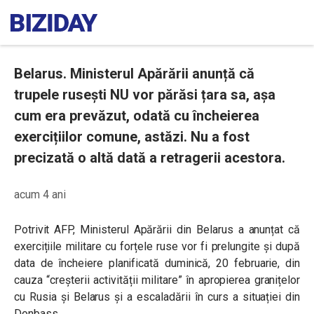
Belarus. Ministerul Apărării anunță că
trupele rusești NU vor părăsi țara sa, așa
cum era prevăzut, odată cu încheierea
exercițiilor comune, astăzi. Nu a fost
precizată o altă dată a retragerii acestora.
acum 4 ani
Potrivit AFP, Ministerul Apărării din Belarus a anunțat că
exercițiile militare cu forțele ruse vor fi prelungite și după
data de încheiere planificată duminică, 20 februarie, din
cauza “creșterii activității militare” în apropierea granițelor
cu Rusia și Belarus și a escaladării în curs a situației din
Donbass.