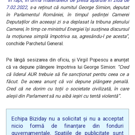
“
În fapt, în urma materialelor de presă apărute în ziua de
7.02.2022,
s-a reținut că numitul George Simion, deputat
în Parlamentul României, în timpul ședinței Camerei
Deputaților din aceeași zi s-a deplasat la tribuna plenului
Camerei, în timp ce ministrul Energiei își susținea discursul
la moțiunea simplă împotriva sa, agresându-l pe acesta”
,
conchide Parchetul General.
Pe lângă sesizarea din oficiu, și Virgil Popescu a anunțat
că va depune plângere împotriva lui George Simion:
”Cred
că liderul AUR trebuie să fie sancționat pentru ceea ce a
făcut. De aceea anunț că voi depune plângere penală.
Cred că ne dorim cu toții o societate civilizată, în care
aleșii din Parlament să nu aibă ieșiri cu tentă violentă”.
Echipa Biziday nu a solicitat și nu a acceptat
nicio formă de finanțare din fonduri
guvernamentale. Spațiile de publicitate sunt