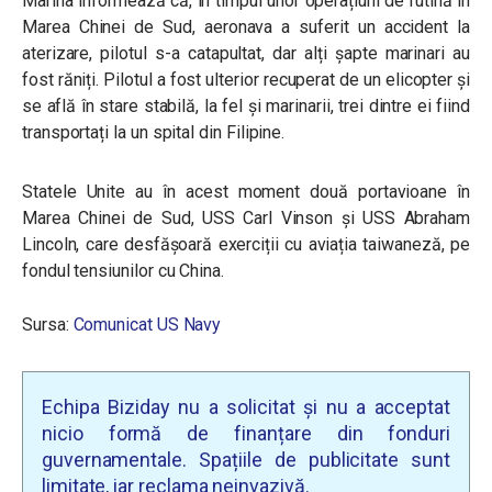
Marina informează că, în timpul unor operațiuni de rutină în
Marea Chinei de Sud, aeronava a suferit un accident la
aterizare, pilotul s-a catapultat, dar alți șapte marinari au
fost răniți. Pilotul a fost ulterior recuperat de un elicopter și
se află în stare stabilă, la fel și marinarii, trei dintre ei fiind
transportați la un spital din Filipine.
Statele Unite au în acest moment două portavioane în
Marea Chinei de Sud, USS Carl Vinson și USS Abraham
Lincoln, care desfășoară exerciții cu aviația taiwaneză, pe
fondul tensiunilor cu China.
Sursa:
Comunicat US Navy
Echipa Biziday nu a solicitat și nu a acceptat
nicio formă de finanțare din fonduri
guvernamentale. Spațiile de publicitate sunt
limitate, iar reclama neinvazivă.