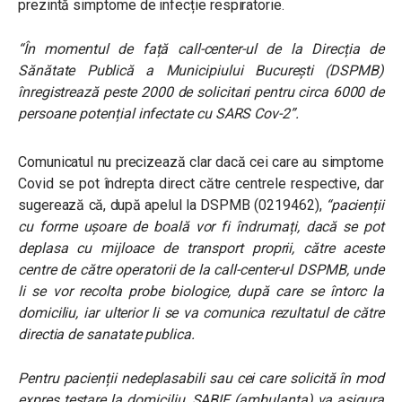
prezintă simptome de infecție respiratorie.
“În momentul de față call-center-ul de la Direcția de
Sănătate Publică a Municipiului București (DSPMB)
înregistrează peste 2000 de solicitari pentru circa 6000 de
persoane potențial infectate cu SARS Cov-2”.
Comunicatul nu precizează clar dacă cei care au simptome
Covid se pot îndrepta direct către centrele respective, dar
sugerează că, după apelul la DSPMB (0219462),
“pacienții
cu forme ușoare de boală vor fi îndrumați, dacă se pot
deplasa cu mijloace de transport proprii, către aceste
centre de către operatorii de la call-center-ul DSPMB, unde
li se vor recolta probe biologice, după care se întorc la
domiciliu, iar ulterior li se va comunica rezultatul de către
directia de sanatate publica.
Pentru pacienții nedeplasabili sau cei care solicită în mod
expres testare la domiciliu, SABIF (ambulanța) va asigura