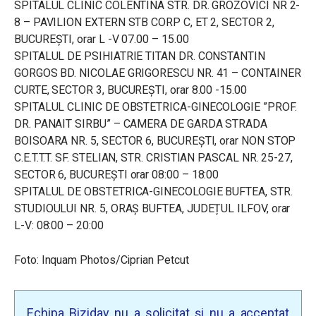
SPITALUL CLINIC COLENTINA STR. DR. GROZOVICI NR 2-
8 – PAVILION EXTERN STB CORP C, ET 2, SECTOR 2,
BUCUREȘTI, orar L -V 07.00 – 15.00
SPITALUL DE PSIHIATRIE TITAN DR. CONSTANTIN
GORGOS BD. NICOLAE GRIGORESCU NR. 41 – CONTAINER
CURTE, SECTOR 3, BUCUREȘTI, orar 8.00 -15.00
SPITALUL CLINIC DE OBSTETRICA-GINECOLOGIE ”PROF.
DR. PANAIT SIRBU” – CAMERA DE GARDA STRADA
BOISOARA NR. 5, SECTOR 6, BUCUREȘTI, orar NON STOP
C.E.T.T.T. SF. STELIAN, STR. CRISTIAN PASCAL NR. 25-27,
SECTOR 6, BUCUREȘTI orar 08:00 – 18:00
SPITALUL DE OBSTETRICA-GINECOLOGIE BUFTEA, STR.
STUDIOULUI NR. 5, ORAȘ BUFTEA, JUDEȚUL ILFOV, orar
L-V: 08:00 – 20:00
Foto:
Inquam Photos/Ciprian Petcut
Echipa Biziday nu a solicitat și nu a acceptat