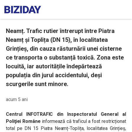
Neamț. Trafic rutier întrerupt între Piatra
Neamț și Toplița (DN 15), în localitatea
Grințieș, din cauza răsturnării unei cisterne
ce transporta o substanță toxică. Zona este
locuită, iar autoritățile îndepărtează
populația din jurul accidentului, deși
scurgerile sunt minore.
acum 5 ani
Centrul INFOTRAFIC din Inspectoratul General al
Poliţiei Române
informează că traficul a fost restricționat
total pe DN 15 Piatra Neamț-Toplița, localitatea Grințieș,