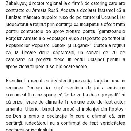
Zabaluyev, director regional la o firmă de catering care are
contracte cu Armata Rusă. Acesta a declarat instanței că a
furnizat mâncare trupelor ruse de pe teritoriul Ucrainei, iar
judecătorul a reținut prin sentință că inculpatul a oferit mită
pentru contractele de aprovizionare pentru “garnizoanele
Forțelor Armate ale Federației Ruse staționate pe teritoriul
Republicilor Populare Donețk și Lugansk”. Curtea a reținut
că, la fiecare două săptămâni, un convoi de 70 de
camioane cu provizii trece în estul Ucrainei pentru a
aproviziona trupele ruse dislocate acolo.
Kremlinul a negat cu insistență prezența forțelor ruse în
regiunea Donbas, iar după sentința de joi a emis un
comunicat în care spune că “este vorba de o greșeală” și
că orice livrare de alimente în regiune este de fapt ajutor
umanitar. Ulterior, biroul de presă al instanței din Rostov-
pe-Don a emis o declarație în care a afirmat că, prin
sentință, judecătorul nu a confirmat de fapt veridicitatea
declarațiilor inculpatului.