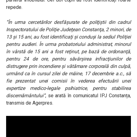
repede.
“În urma cercetărilor desfăşurate de poliţiştii din cadrul
Inspectoratului de Poliţie Judeţean Constanţa, 2 minori, de
13 şi 15 ani, au fost identificaţi şi conduşi la sediul Poliţiei
pentru audieri. În urma probatoriului administrat, minorul
în vârstă de 15 ani a fost reţinut, pe bază de ordonanţă,
pentru 24 de ore, pentru săvârşirea infracţiunilor de
distrugere prin incendiere şi vătămare corporală din culpă,
urmând ca în cursul zilei de mâine, 17 decembrie a.c., să
fie prezentat unei comisii în vederea efectuării unei
expertize medico-legale psihiatrice, pentru stabilirea
discernământului”
, se arată în comunicatul IPJ Constanța,
transmis de Agerpres.