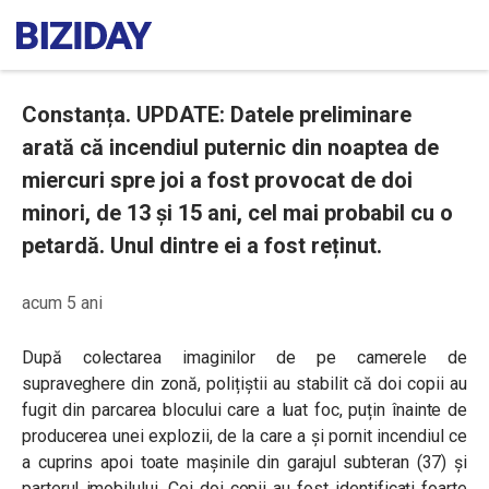
Constanța. UPDATE: Datele preliminare
arată că incendiul puternic din noaptea de
miercuri spre joi a fost provocat de doi
minori, de 13 și 15 ani, cel mai probabil cu o
petardă. Unul dintre ei a fost reținut.
acum 5 ani
După colectarea imaginilor de pe camerele de
supraveghere din zonă, polițiștii au stabilit că doi copii au
fugit din parcarea blocului care a luat foc, puțin înainte de
producerea unei explozii, de la care a și pornit incendiul ce
a cuprins apoi toate mașinile din garajul subteran (37) și
parterul imobilului. Cei doi copii au fost identificați foarte