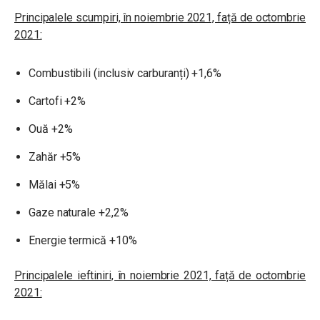
Principalele scumpiri, în noiembrie 2021, față de octombrie
2021:
Combustibili (inclusiv carburanți) +1,6%
Cartofi +2%
Ouă +2%
Zahăr +5%
Mălai +5%
Gaze naturale +2,2%
Energie termică +10%
Principalele ieftiniri, în noiembrie 2021, față de octombrie
2021: