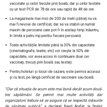
vaccinate și celor trecute prin boală, dar și celor testate
cu un test PCR de 78 de ore sau rapid de 48 de ore.
La magazinele mai mici de 200 de metri pătrați nu va
mai fi nevoie de certificat, dar se va stabili un număr
maxim de persoane care pot fi în același timp înăuntru,
în limita a patru mp pentru fiecare persoană.
Toate activitățile limitate până la 30% din capacitate
(cinematografe, teatre, etc) vor crește la 50% din
capacitate, vor avea acces în continuare doar cei
vaccinați, trecuți prin boală sau testați.
Pentru hoteluri și locuri de cazare, este permis accesul
și cu test, pe lângă cetificat de vaccinare sau boală.
“Clar că situația de acum este mai bună decât acum două-
trei săptămâni. Se permit mai multe activități dar
organizatorii trebuie să se asigure că se respectă măsurile
de sănătate publică”
, a declarat Raed Arafat, la finalul