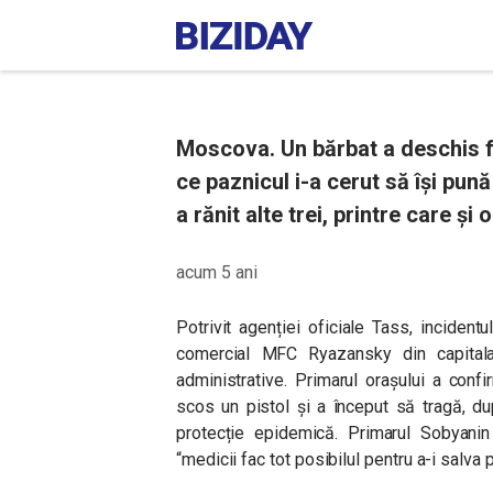
Moscova. Un bărbat a deschis f
ce paznicul i-a cerut să își pu
a rănit alte trei, printre care și 
acum 5 ani
Potrivit agenției oficiale Tass, inciden
comercial MFC Ryazansky din capitala 
administrative. Primarul orașului a conf
scos un pistol și a început să tragă, d
protecție epidemică. Primarul Sobyanin
“medicii fac tot posibilul pentru a-i salva pe