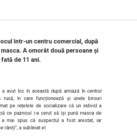
ocul într-un centru comercial, după
nă masca. A omorât două persoane și
o fată de 11 ani.
tul a avut loc în această după amiază în centrul
rusă, în care funcționează și unele birouri
irmat pe rețelele de socializare că un individ a
upă ce paznicul i-a cerut să își pună masca de
 a mai spus că suspectul a fost arestat, iar
 răniți”, a subliniat el.