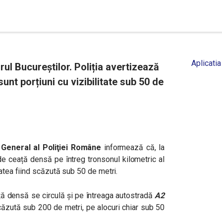
Aplicatia
ul Bucureștilor. Poliția avertizează
unt porțiuni cu vizibilitate sub 50 de
 General al Poliţiei Române
informează că, la
 de ceață densă pe întreg tronsonul kilometric al
itatea fiind scăzută sub 50 de metri.
ă densă se circulă și pe întreaga autostradă
A2
 scăzută sub 200 de metri, pe alocuri chiar sub 50