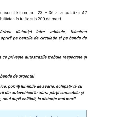
ronsonul kilometric 23 – 36 al autostrăzii
A1
bilitatea în trafic sub 200 de metri.
irea distanţei între vehicule, folosirea
opririi pe benzile de circulaţie şi pe banda de
ce priveşte autostrăzile trebuie respectate şi
e banda de urgenţă!
ce, porniţi luminile de avarie, echipaţi-vă cu
ii din autovehicul în afara părţii carosabile şi
, unul după celălalt, la distanţe mai mari!