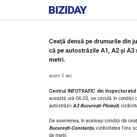
Ceață densă pe drumurile din jur
că pe autostrăzile A1, A2 și A3 s
metri.
acum 5 ani
Centrul INFOTRAFIC din Inspectoratul
această oră-06:20, se circulă în condiții
autostrăzii
A3 București-Ploiești
, vizibil
De asemenea, în aceleași condiții de ceaț
București-Constanța
, vizibilitatea fiins
de metri.