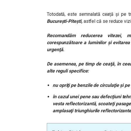
Totodată, este semnalată ceață și pe t
București-Pitești,
astfel că se reduce vizi
Recomandăm reducerea vitezei, măr
corespunzătoare a luminilor și evitarea 
urgenţă.
De asemenea, pe timp de ceaţă, în ceea 
alte reguli specifice:
nu opriţi pe benzile de circulaţie şi p
în cazul unei pene sau defecţiuni tehni
vesta reflectorizantă, scoateţi pasager
amplasaţi triunghiurile reflectorizante