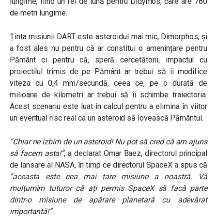
lungime, fiind un fel de lună pentru Didymos, care are 780
de metri lungime.
Ținta misiunii DART este asteroidul mai mic, Dimorphos, și
a fost ales nu pentru că ar constitui o amenințare pentru
Pământ ci pentru că, speră cercetătorii, impactul cu
proiectilul trimis de pe Pământ ar trebui să îi modifice
viteza cu 0,4 mm/secundă, ceea ce, pe o durată de
milioane de kilometri ar trebui să îi schimbe traiectoria.
Acest scenariu este luat în calcul pentru a elimina în viitor
un eventual risc real ca un asteroid să lovească Pământul.
“Chiar ne izbim de un asteroid! Nu pot să cred că am ajuns
să facem asta!”
, a declarat Omar Baez, directorul principal
de lansare al NASA, în timp ce directorul SpaceX a spus că
“aceasta este cea mai tare misiune a noastră. Vă
mulțumim tuturor că ați permis SpaceX să facă parte
dintr-o misiune de apărare planetară cu adevărat
importantă!”