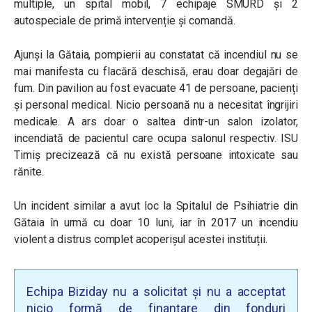
multiple, un spital mobil, 7 echipaje SMURD și 2
autospeciale de primă intervenție și comandă.
Ajunși la Gătaia, pompierii au constatat că incendiul nu se
mai manifesta cu flacără deschisă, erau doar degajări de
fum. Din pavilion au fost evacuate 41 de persoane, pacienți
și personal medical. Nicio persoană nu a necesitat îngrijiri
medicale. A ars doar o saltea dintr-un salon izolator,
incendiată de pacientul care ocupa salonul respectiv. ISU
Timiș precizează că nu există persoane intoxicate sau
rănite.
Un incident similar a avut loc la Spitalul de Psihiatrie din
Gătaia în urmă cu doar 10 luni, iar în 2017 un incendiu
violent a distrus complet acoperișul acestei instituții.
Echipa Biziday nu a solicitat și nu a acceptat
nicio formă de finanțare din fonduri