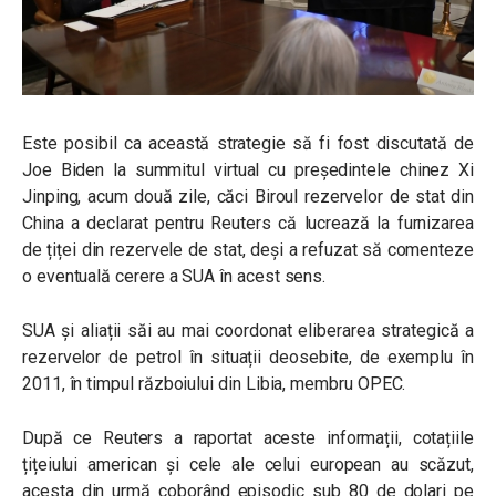
Este posibil ca această strategie să fi fost discutată de
Joe Biden la summitul virtual cu președintele chinez Xi
Jinping, acum două zile, căci Biroul rezervelor de stat din
China a declarat pentru Reuters că lucrează la furnizarea
de țiței din rezervele de stat, deși a refuzat să comenteze
o eventuală cerere a SUA în acest sens.
SUA și aliații săi au mai coordonat eliberarea strategică a
rezervelor de petrol în situații deosebite, de exemplu în
2011, în timpul războiului din Libia, membru OPEC.
După ce Reuters a raportat aceste informații, cotațiile
țițeiului american și cele ale celui european au scăzut,
acesta din urmă coborând episodic sub 80 de dolari pe